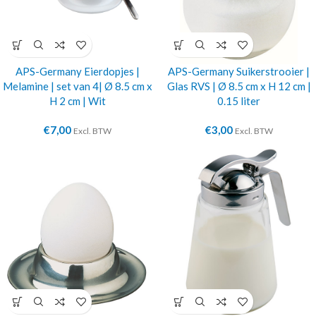
APS-Germany Eierdopjes |
APS-Germany Suikerstrooier |
Melamine | set van 4| Ø 8.5 cm x
Glas RVS | Ø 8.5 cm x H 12 cm |
H 2 cm | Wit
0.15 liter
€
7,00
€
3,00
Excl. BTW
Excl. BTW