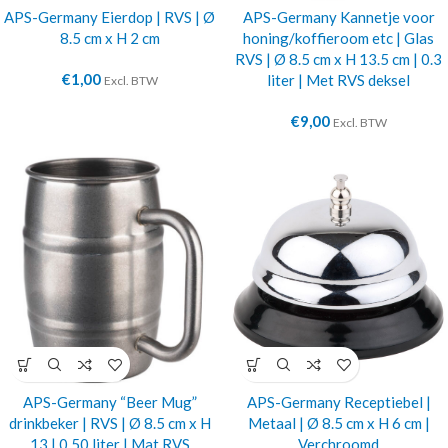
APS-Germany Eierdop | RVS | Ø
APS-Germany Kannetje voor
8.5 cm x H 2 cm
honing/koffieroom etc | Glas
RVS | Ø 8.5 cm x H 13.5 cm | 0.3
€
1,00
liter | Met RVS deksel
Excl. BTW
€
9,00
Excl. BTW
APS-Germany “Beer Mug”
APS-Germany Receptiebel |
drinkbeker | RVS | Ø 8.5 cm x H
Metaal | Ø 8.5 cm x H 6 cm |
13 | 0.50 liter | Mat RVS
Verchroomd