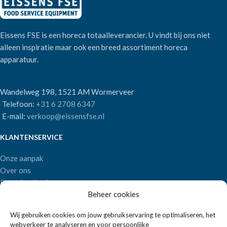
Eissens FSE is een horeca totaalleverancier. U vindt bij ons niet
alleen inspiratie maar ook een breed assortiment horeca
apparatuur.
Wandelweg 198, 1521 AM Wormerveer
Telefoon:
+31 6 2708 6347
E-mail:
verkoop@eissensfse.nl
KLANTENSERVICE
Onze aanpak
Over ons
Betaalmethoden
Beheer cookies
Verzenden en retourneren
Algemene voorwaarden
Wij gebruiken cookies om jouw gebruikservaring te optimaliseren, het
webverkeer te analyseren en voor persoonlijke