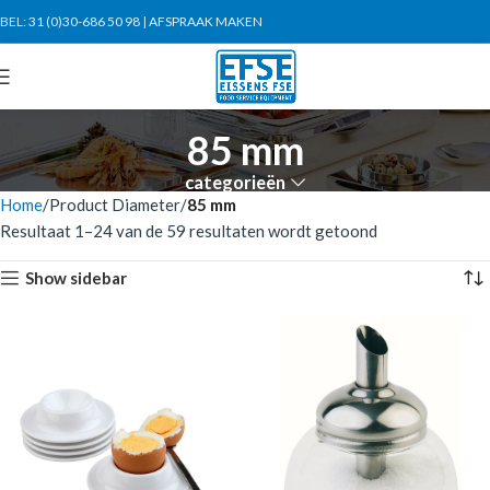
BEL:
31 (0)30-686 50 98
|
AFSPRAAK MAKEN
85 mm
categorieën
Home
Product Diameter
85 mm
Resultaat 1–24 van de 59 resultaten wordt getoond
Show sidebar