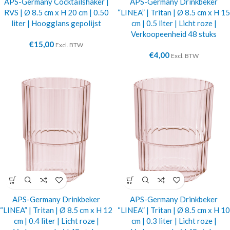
APS-Germany Cocktailshaker |
APS-Germany Drinkbeker
RVS | Ø 8.5 cm x H 20 cm | 0.50
“LINEA” | Tritan | Ø 8.5 cm x H 15
liter | Hoogglans gepolijst
cm | 0.5 liter | Licht roze |
Verkoopeenheid 48 stuks
€
15,00
Excl. BTW
€
4,00
Excl. BTW
APS-Germany Drinkbeker
APS-Germany Drinkbeker
“LINEA” | Tritan | Ø 8.5 cm x H 12
“LINEA” | Tritan | Ø 8.5 cm x H 10
cm | 0.4 liter | Licht roze |
cm | 0.3 liter | Licht roze |