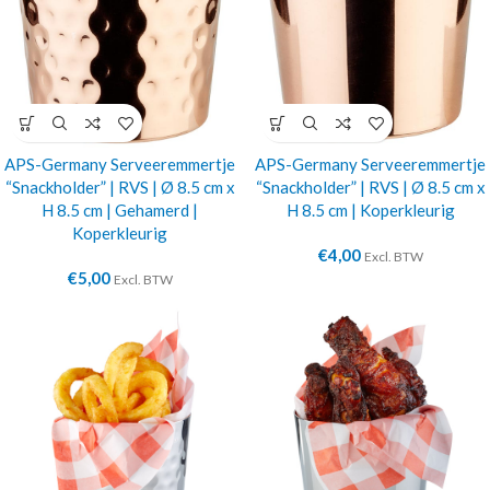
APS-Germany Serveeremmertje
APS-Germany Serveeremmertje
“Snackholder” | RVS | Ø 8.5 cm x
“Snackholder” | RVS | Ø 8.5 cm x
H 8.5 cm | Gehamerd |
H 8.5 cm | Koperkleurig
Koperkleurig
€
4,00
Excl. BTW
€
5,00
Excl. BTW