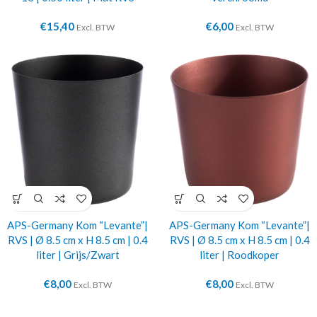
€
15,40
€
6,00
Excl. BTW
Excl. BTW
APS-Germany Kom “Levante”|
APS-Germany Kom “Levante”|
RVS | Ø 8.5 cm x H 8.5 cm | 0.4
RVS | Ø 8.5 cm x H 8.5 cm | 0.4
liter | Grijs/Zwart
liter | Roodkoper
€
8,00
€
8,00
Excl. BTW
Excl. BTW