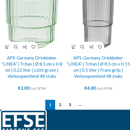
APS-Germany Drinkbeker
APS-Germany Drinkbeker
“LINEA” | Tritan | Ø 8.5 cm x H 8
“LINEA” | Tritan | Ø 8.5 cm x H 15
cm | 0.22 liter | Licht groen |
cm | 0.5 liter | Frans grijs |
Verkoopeenheid 48 stuks
Verkoopeenheid 48 stuks
€
2,00
€
4,00
Excl. BTW
Excl. BTW
1
2
3
→