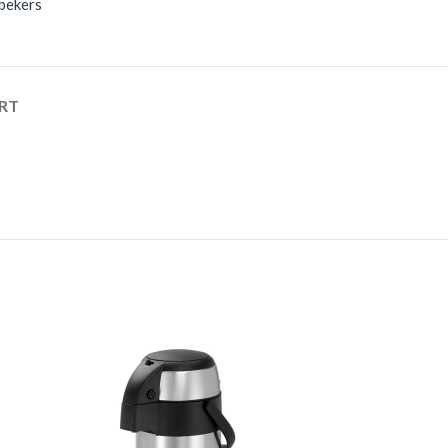
bekers
RT