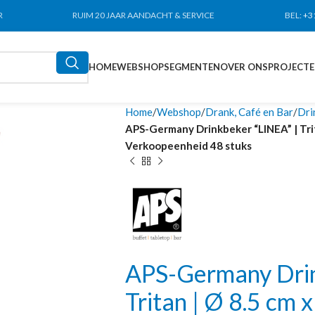
R
RUIM 20 JAAR AANDACHT & SERVICE
BEL:
+3
HOME
WEBSHOP
SEGMENTEN
OVER ONS
PROJECT
Home
Webshop
Drank, Café en Bar
Dri
APS-Germany Drinkbeker “LINEA” | Tritan 
Verkoopeenheid 48 stuks
APS-Germany Drin
Tritan | Ø 8.5 cm x 