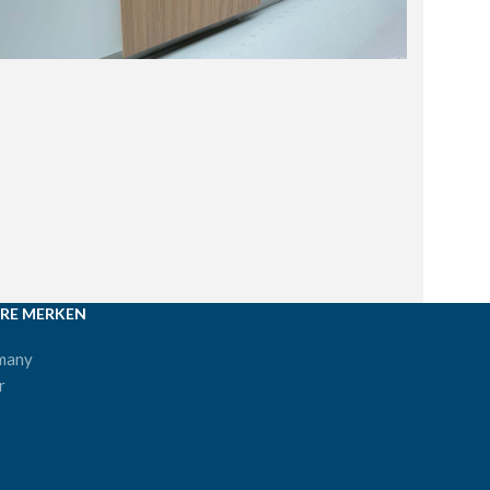
RE MERKEN
many
r