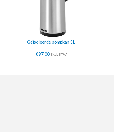
Geïsoleerde pompkan 3L
Ci
€
37,00
€
51
Excl. BTW