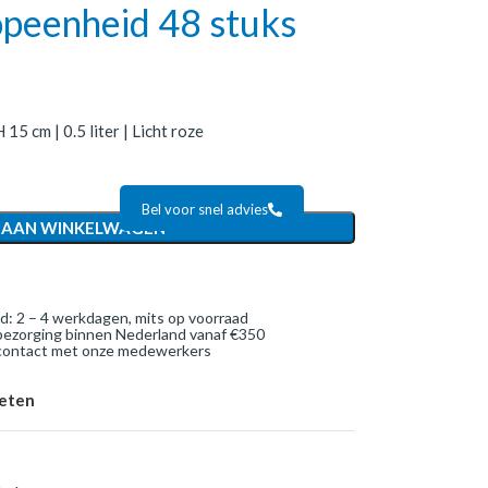
oopeenheid 48 stuks
15 cm | 0.5 liter | Licht roze
Bel voor snel advies
 AAN WINKELWAGEN
jd: 2 – 4 werkdagen, mits op voorraad
bezorging binnen Nederland vanaf €350
 contact met onze medewerkers
ieten