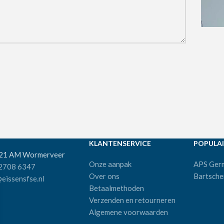
KLANTENSERVICE
POPULAI
521 AM Wormerveer
Onze aanpak
APS Ger
 2708 6347
Over ons
Bartsche
eissensfse.nl
Betaalmethoden
Verzenden en retourneren
Algemene voorwaarden