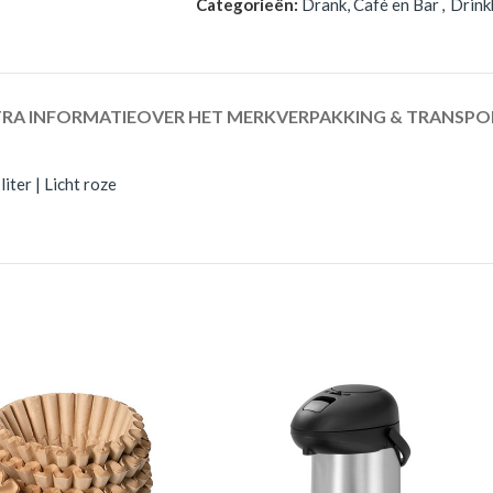
Categorieën:
Drank, Café en Bar
,
Drink
RA INFORMATIE
OVER HET MERK
VERPAKKING & TRANSPO
iter | Licht roze