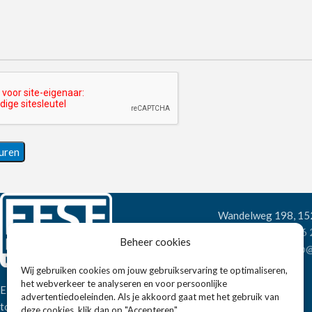
Wandelweg 198, 1
Telefoon:
+31 6
Beheer cookies
E-mail:
verkoop@
Wij gebruiken cookies om jouw gebruikservaring te optimaliseren,
het webverkeer te analyseren en voor persoonlijke
Eissens FSE is een horeca
advertentiedoeleinden. Als je akkoord gaat met het gebruik van
totaalleverancier. U vindt bij ons niet
deze cookies, klik dan op "Accepteren".