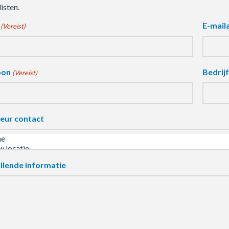
isten.
E-mail
(Vereist)
oon
Bedrij
(Vereist)
eur contact
llende informatie