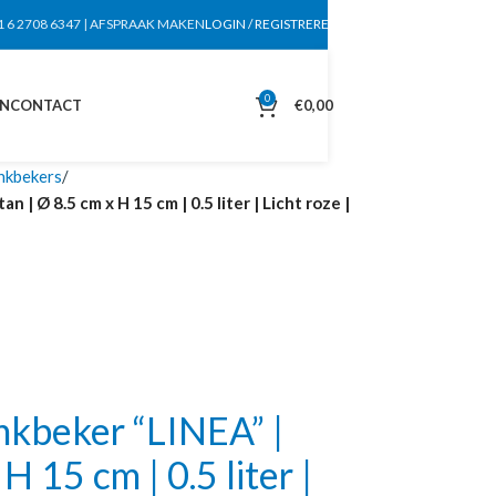
1 6 2708 6347
|
AFSPRAAK MAKEN
LOGIN / REGISTREREN
0
EN
CONTACT
€
0,00
nkbekers
| Ø 8.5 cm x H 15 cm | 0.5 liter | Licht roze |
kbeker “LINEA” |
H 15 cm | 0.5 liter |