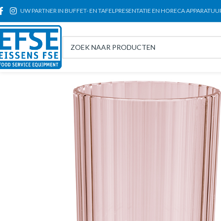
UW PARTNER IN BUFFET- EN TAFELPRESENTATIE EN HORECA APPARATUU