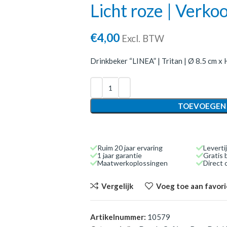
Licht roze | Verk
€
4,00
Excl. BTW
Drinkbeker “LINEA” | Tritan | Ø 8.5 cm x H 
TOEVOEGEN
Ruim 20 jaar ervaring
Leverti
1 jaar garantie
Gratis 
Maatwerkoplossingen
Direct
Vergelijk
Voeg toe aan favor
Artikelnummer:
10579