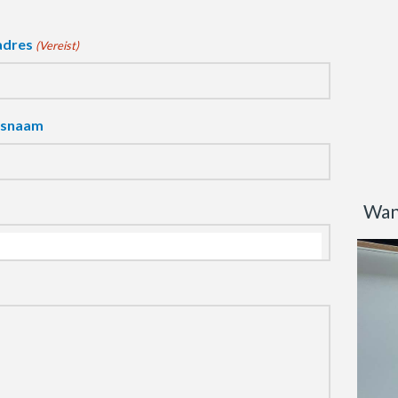
adres
(Vereist)
fsnaam
Wan