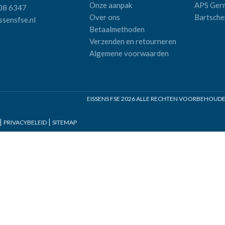
Onze aanpak
APS Ger
08 6347
Over ons
Bartsche
sensfse.nl
Betaalmethoden
Verzenden en retourneren
Algemene voorwaarden
EISSENS FSE
2026 ALLE RECHTEN VOORBEHOUDEN 
|
|
PRIVACYBELEID
SITEMAP