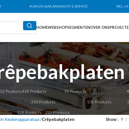
R
RUIM 20 JAAR AANDACHT & SERVICE
BEL:
+3
HOME
WEBSHOP
SEGMENTEN
OVER ONS
PROJECT
rêpebakplaten
DRANK
DRANK, CAFÉ EN BAR
GLASWERK, SERVIES EN BESTEK
12 Products
428 Products
19 Products
4
LEINMATERIAAL
KLEIN KEUKENAPPARATUUR
KOELEN EN VRIEZEN
210 Products
101 Products
VAATWASSEN
WARMHOUDEN
129 Products
221 Products
ein Keukenapparatuur
Crêpebakplaten
Show
9