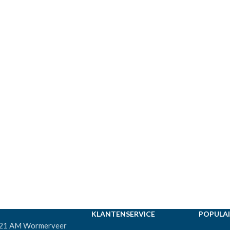
KLANTENSERVICE
POPULAI
521 AM Wormerveer