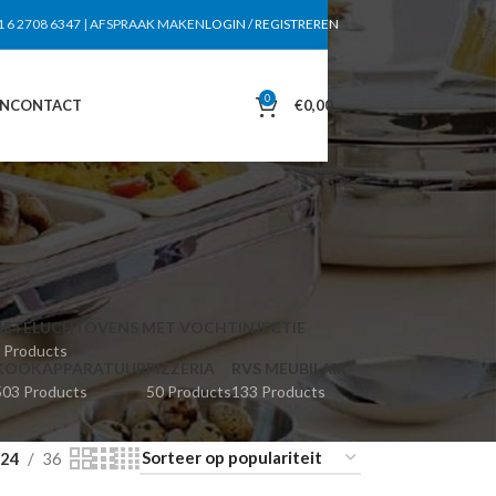
1 6 2708 6347
|
AFSPRAAK MAKEN
LOGIN / REGISTREREN
0
EN
CONTACT
€
0,00
HETELUCHTOVENS MET VOCHTINJECTIE
 Products
KOOKAPPARATUUR
PIZZERIA
RVS MEUBILAIR
503 Products
50 Products
133 Products
24
36