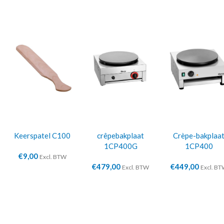
Keerspatel C100
crêpebakplaat
Crèpe-bakplaa
1CP400G
1CP400
€
9,00
Excl. BTW
€
479,00
€
449,00
Excl. BTW
Excl. B