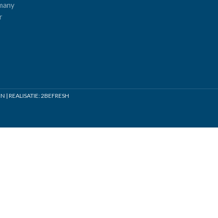
many
r
| REALISATIE:
2BEFRESH