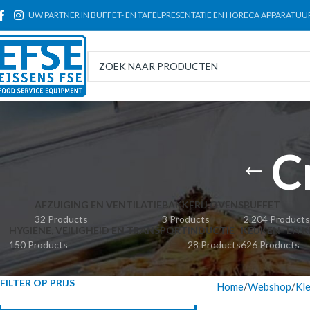
UW PARTNER IN BUFFET- EN TAFELPRESENTATIE EN HORECA APPARATUU
C
AFZUIGING EN VENTILATIE
BAKKERIJ OVENS
BUFFET
32 Products
3 Products
2.204 Products
HYGIËNE, VEILIGHEID EN TRANSPORT
INDUCTIE
KEUKEN- EN K
150 Products
28 Products
626 Products
FILTER OP PRIJS
Home
Webshop
Kl