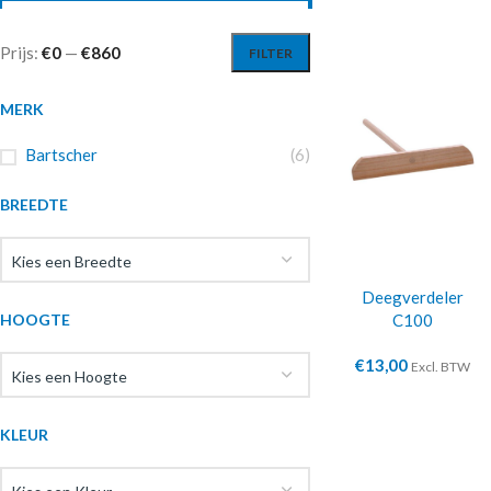
Prijs:
€0
—
€860
FILTER
MERK
Bartscher
(6)
BREEDTE
Kies een Breedte
Deegverdeler
HOOGTE
C100
€
13,00
Excl. BTW
Kies een Hoogte
KLEUR