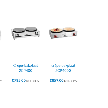
t
Crèpe-bakplaat
crèpe-bakplaat
2CP400
2CP400G
€
785,00
€
859,00
TW
Excl. BTW
Excl. BTW