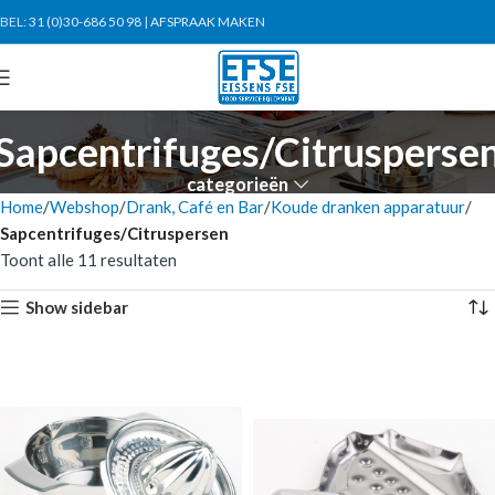
BEL:
31 (0)30-686 50 98
|
AFSPRAAK MAKEN
Sapcentrifuges/Citrusperse
categorieën
Home
Webshop
Drank, Café en Bar
Koude dranken apparatuur
Sapcentrifuges/Citruspersen
Toont alle 11 resultaten
Show sidebar