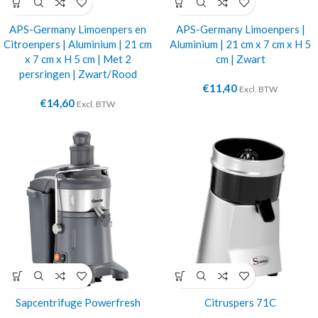
APS-Germany Limoenpers en
APS-Germany Limoenpers |
Citroenpers | Aluminium | 21 cm
Aluminium | 21 cm x 7 cm x H 5
x 7 cm x H 5 cm | Met 2
cm | Zwart
persringen | Zwart/Rood
€
11,40
Excl. BTW
€
14,60
Excl. BTW
Sapcentrifuge Powerfresh
Citruspers 71C