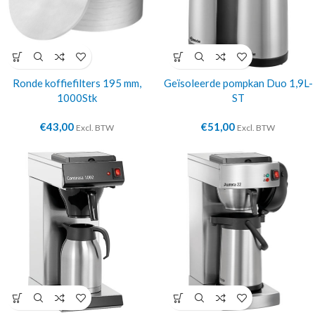
Ronde koffiefilters 195 mm,
Geïsoleerde pompkan Duo 1,9L-
1000Stk
ST
€
43,00
€
51,00
Excl. BTW
Excl. BTW