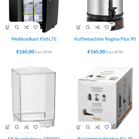
Melkkoelkast KV6LTE
Koffiemachine Regina Plus 90
€
165,00
€
165,00
Excl. BTW
Excl. BTW
Melkcontainer v. 190082
Reinigingstabletten KV-20