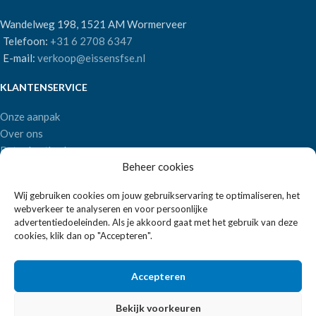
Wandelweg 198, 1521 AM Wormerveer
Telefoon:
+31 6 2708 6347
E-mail:
verkoop@eissensfse.nl
KLANTENSERVICE
Onze aanpak
Over ons
Betaalmethoden
Beheer cookies
Verzenden en retourneren
Algemene voorwaarden
Wij gebruiken cookies om jouw gebruikservaring te optimaliseren, het
webverkeer te analyseren en voor persoonlijke
POPULAIRE MERKEN
advertentiedoeleinden. Als je akkoord gaat met het gebruik van deze
cookies, klik dan op "Accepteren".
APS Germany
Bartscher
Accepteren
Bekijk voorkeuren
EISSENS FSE
2026 ALLE RECHTEN VOORBEHOUDEN | REALISATIE:
2BEFRESH