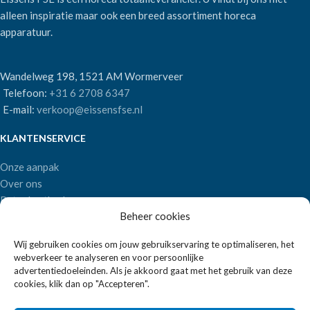
alleen inspiratie maar ook een breed assortiment horeca
apparatuur.
Wandelweg 198, 1521 AM Wormerveer
Telefoon:
+31 6 2708 6347
E-mail:
verkoop@eissensfse.nl
KLANTENSERVICE
Onze aanpak
Over ons
Betaalmethoden
Beheer cookies
Verzenden en retourneren
Algemene voorwaarden
Wij gebruiken cookies om jouw gebruikservaring te optimaliseren, het
webverkeer te analyseren en voor persoonlijke
POPULAIRE MERKEN
advertentiedoeleinden. Als je akkoord gaat met het gebruik van deze
cookies, klik dan op "Accepteren".
APS Germany
Bartscher