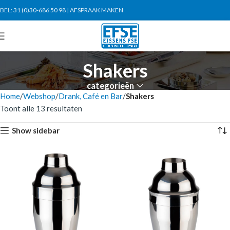
BEL:
31 (0)30-686 50 98
|
AFSPRAAK MAKEN
Shakers
categorieën
Home
Webshop
Drank, Café en Bar
Shakers
Toont alle 13 resultaten
Show sidebar