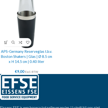
APS-Germany Reserveglas t.b.v.
Boston Shakers | Glas | Ø 8.5 cm
x H 14.5 cm | 0.40 liter
€
9,00
Excl. BTW
Eissens FSE is een horeca totaalleverancier. U vindt bij ons niet