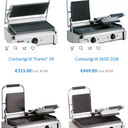
Contactgrill “Panini” 1R
Contactgrill 3600 2GR
€
315,00
€
469,00
Excl. BTW
Excl. BTW