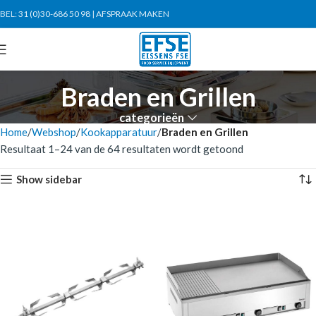
BEL:
31 (0)30-686 50 98
|
AFSPRAAK MAKEN
Braden en Grillen
categorieën
Home
Webshop
Kookapparatuur
Braden en Grillen
Resultaat 1–24 van de 64 resultaten wordt getoond
Show sidebar