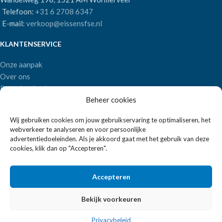
Telefoon:
+31 6 2708 6347
E-mail:
verkoop@eissensfse.nl
KLANTENSERVICE
Onze aanpak
Over ons
Betaalmethoden
Beheer cookies
Verzenden en retourneren
Algemene voorwaarden
Wij gebruiken cookies om jouw gebruikservaring te optimaliseren, het
webverkeer te analyseren en voor persoonlijke
POPULAIRE MERKEN
advertentiedoeleinden. Als je akkoord gaat met het gebruik van deze
cookies, klik dan op "Accepteren".
APS Germany
Bartscher
Accepteren
Bekijk voorkeuren
EISSENS FSE
2026 ALLE RECHTEN VOORBEHOUDEN | REALISATIE:
2BEFRESH
Privacybeleid