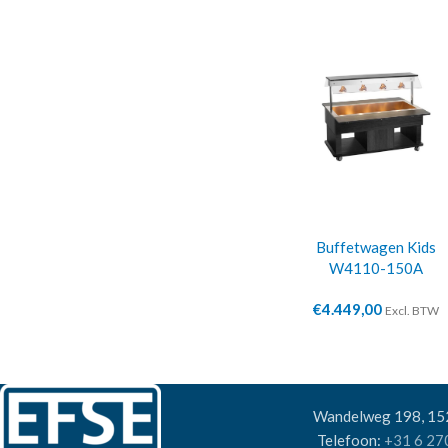
Buffetwagen Kids
W4110-150A
€
4.449,00
Excl. BTW
Wandelweg 198, 1
Telefoon:
+31 6 27