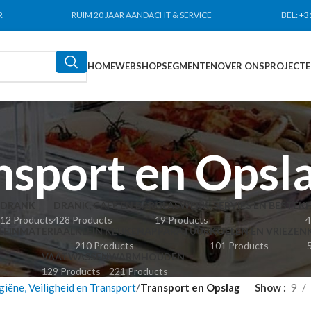
R
RUIM 20 JAAR AANDACHT & SERVICE
BEL:
+3
HOME
WEBSHOP
SEGMENTEN
OVER ONS
PROJECT
nsport en Opsl
DRANK
DRANK, CAFÉ EN BAR
GLASWERK, SERVIES EN BESTEK
12 Products
428 Products
19 Products
4
LEINMATERIAAL
KLEIN KEUKENAPPARATUUR
KOELEN EN VRIEZEN
210 Products
101 Products
VAATWASSEN
WARMHOUDEN
129 Products
221 Products
iëne, Veiligheid en Transport
Transport en Opslag
Show
9