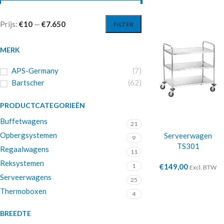
Prijs:
€10
—
€7.650
FILTER
MERK
APS-Germany
(7)
Bartscher
(62)
PRODUCTCATEGORIEËN
Buffetwagens
21
Opbergsystemen
Serveerwagen
9
TS301
Regaalwagens
11
Reksystemen
1
€
149,00
Excl. BTW
Serveerwagens
25
Thermoboxen
4
BREEDTE