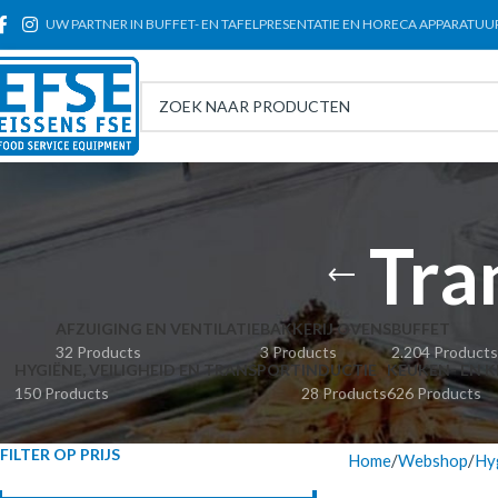
UW PARTNER IN BUFFET- EN TAFELPRESENTATIE EN HORECA APPARATUU
Tra
AFZUIGING EN VENTILATIE
BAKKERIJ OVENS
BUFFET
32 Products
3 Products
2.204 Products
HYGIËNE, VEILIGHEID EN TRANSPORT
INDUCTIE
KEUKEN- EN K
150 Products
28 Products
626 Products
FILTER OP PRIJS
Home
Webshop
Hyg