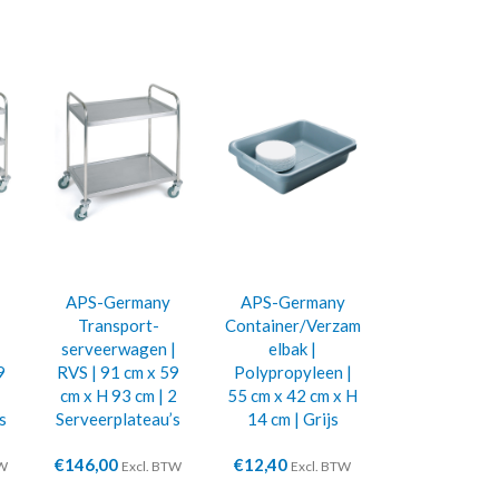
APS-Germany
APS-Germany
Transport-
Container/Verzam
|
serveerwagen |
elbak |
9
RVS | 91 cm x 59
Polypropyleen |
cm x H 93 cm | 2
55 cm x 42 cm x H
s
Serveerplateau’s
14 cm | Grijs
€
146,00
€
12,40
TW
Excl. BTW
Excl. BTW