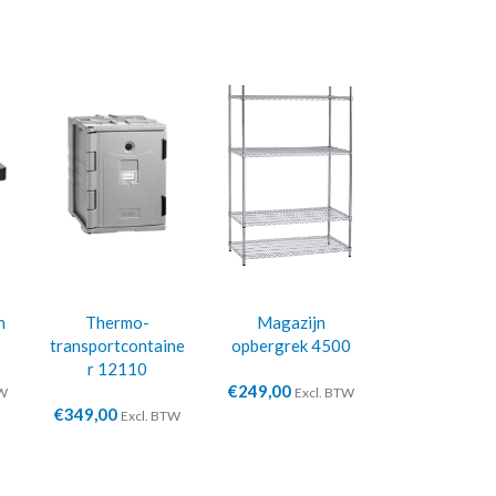
n
Thermo-
Magazijn
transportcontaine
opbergrek 4500
r 12110
€
249,00
TW
Excl. BTW
€
349,00
Excl. BTW