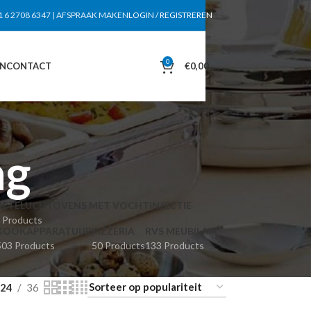
1 6 2708 6347
|
AFSPRAAK MAKEN
LOGIN / REGISTREREN
0
EN
CONTACT
€
0,00
ag
HETELUCHTOVENS MET VOCHTINJECTIE
 Products
KOOKAPPARATUUR
PIZZERIA
RVS MEUBILAIR
503 Products
50 Products
133 Products
24
36