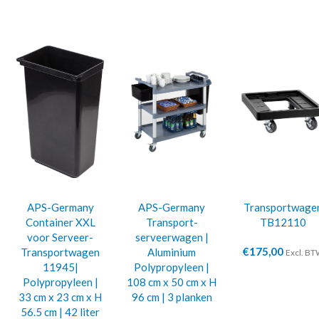
APS-Germany
APS-Germany
Transportwage
Container XXL
Transport-
TB12110
voor Serveer-
serveerwagen |
€
175,00
Transportwagen
Aluminium
Excl. B
11945|
Polypropyleen |
Polypropyleen |
108 cm x 50 cm x H
33 cm x 23 cm x H
96 cm | 3 planken
56.5 cm | 42 liter