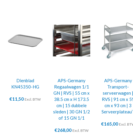
Dienblad
APS-Germany
APS-Germany
KN45350-HG
Regaalwagen 1/1
Transport-
GN | RVS | 55 cm x
serveerwagen 
€
11,50
38.5 cm x H 173.5
RVS | 91 cm x 5
Excl. BTW
cm | 15 dubbele
cm x 93 cm | 3
sleden | 30 GN 1/2
Serveerplateau’
of 15 GN 1/1
€
165,00
Excl. B
€
268,00
Excl. BTW