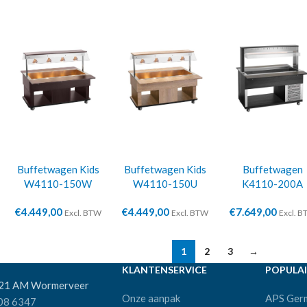
Buffetwagen Kids
Buffetwagen Kids
Buffetwagen
W4110-150W
W4110-150U
K4110-200A
€
4.449,00
€
4.449,00
€
7.649,00
Excl. BTW
Excl. BTW
Excl. 
1
2
3
→
KLANTENSERVICE
POPULAI
521 AM Wormerveer
Onze aanpak
APS Ger
08 6347