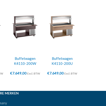
Buffetwagen
Buffetwagen
K4110-200W
K4110-200U
€
7.649,00
€
7.649,00
BTW
Excl. BTW
Excl. BTW
RE MERKEN
many