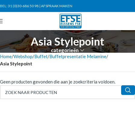
BEL:
31 (0)30-686 50 98
|
AFSPRAAK MAKEN
Asia Stylepoint
categorieën
Home
Webshop
Buffet
Buffetpresentatie Melamine
Asia Stylepoint
Geen producten gevonden die aan je zoekcriteria voldoen.