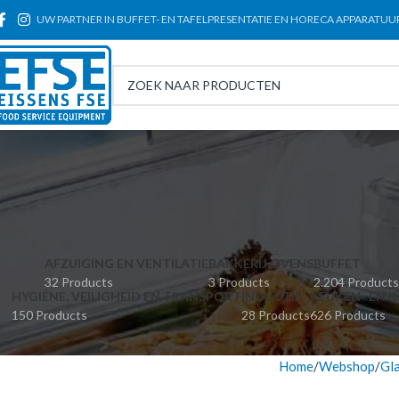
UW PARTNER IN BUFFET- EN TAFELPRESENTATIE EN HORECA APPARATUU
AFZUIGING EN VENTILATIE
BAKKERIJ OVENS
BUFFET
32 Products
3 Products
2.204 Products
HYGIËNE, VEILIGHEID EN TRANSPORT
INDUCTIE
KEUKEN- EN K
150 Products
28 Products
626 Products
Home
Webshop
Gla