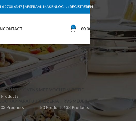
1 6 2708 6347
|
AFSPRAAK MAKEN
LOGIN / REGISTREREN
0
EN
CONTACT
€
0,00
HETELUCHTOVENS MET VOCHTINJECTIE
 Products
KOOKAPPARATUUR
PIZZERIA
RVS MEUBILAIR
503 Products
50 Products
133 Products