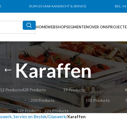
R
RUIM 20 JAAR AANDACHT & SERVICE
BEL:
+3
HOME
WEBSHOP
SEGMENTEN
OVER ONS
PROJECT
Karaffen
DRANK
DRANK, CAFÉ EN BAR
GLASWERK, SERVIES EN BESTEK
12 Products
428 Products
19 Products
4
LEINMATERIAAL
KLEIN KEUKENAPPARATUUR
KOELEN EN VRIEZEN
210 Products
101 Products
VAATWASSEN
WARMHOUDEN
129 Products
221 Products
swerk, Servies en Bestek
Glaswerk
Karaffen