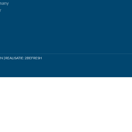
many
r
| REALISATIE:
2BEFRESH