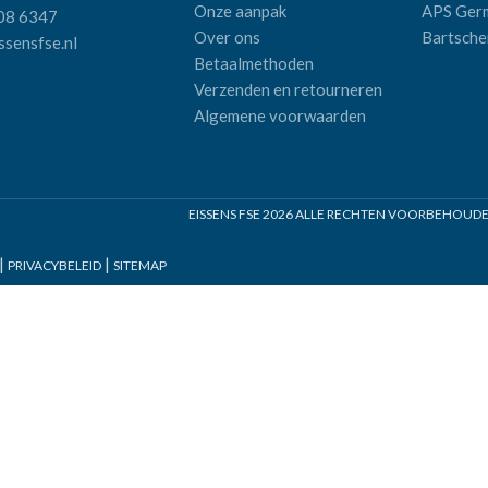
Onze aanpak
APS Ger
08 6347
Over ons
Bartsche
sensfse.nl
Betaalmethoden
Verzenden en retourneren
Algemene voorwaarden
EISSENS FSE
2026 ALLE RECHTEN VOORBEHOUDEN 
|
|
PRIVACYBELEID
SITEMAP