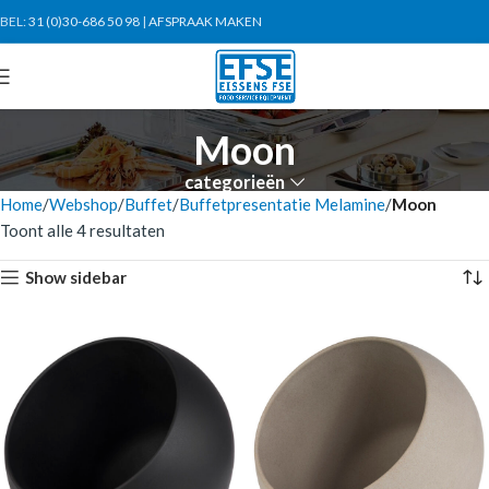
BEL:
31 (0)30-686 50 98
|
AFSPRAAK MAKEN
Moon
categorieën
Home
Webshop
Buffet
Buffetpresentatie Melamine
Moon
Toont alle 4 resultaten
Show sidebar