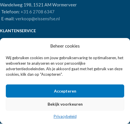
Wandelweg 198, 1521 AM Wormerveer
Telefoon:
+31 6 2708 6347
E-mail:
verkoop@eissensfse.nl
KLANTENSERVICE
Onze aanpak
Beheer cookies
Over ons
Betaalmethoden
Wij gebruiken cookies om jouw gebruikservaring te optimaliseren, het
webverkeer te analyseren en voor persoonlijke
Verzenden en retourneren
advertentiedoeleinden. Als je akkoord gaat met het gebruik van deze
Algemene voorwaarden
cookies, klik dan op "Accepteren".
POPULAIRE MERKEN
Accepteren
APS Germany
Bartscher
Bekijk voorkeuren
Privacybeleid
EISSENS FSE
2026 ALLE RECHTEN VOORBEHOUDEN | REALISATIE:
2BEFRESH