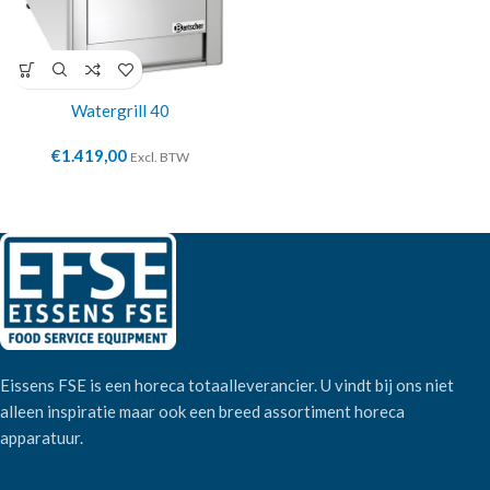
Watergrill 40
€
1.419,00
Excl. BTW
Eissens FSE is een horeca totaalleverancier. U vindt bij ons niet
alleen inspiratie maar ook een breed assortiment horeca
apparatuur.