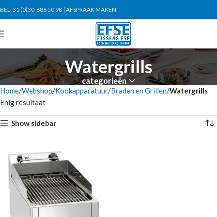
BEL:
31 (0)30-686 50 98
|
AFSPRAAK MAKEN
Watergrills
categorieën
Home
Webshop
Kookapparatuur
Braden en Grillen
Watergrills
Enig resultaat
Show sidebar