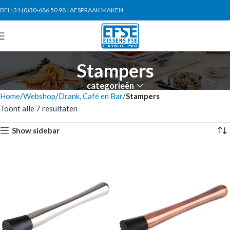
BEL:
31 (0)30-686 50 98
|
AFSPRAAK MAKEN
Stampers
categorieën
Home
Webshop
Drank, Café en Bar
Stampers
Toont alle 7 resultaten
Show sidebar