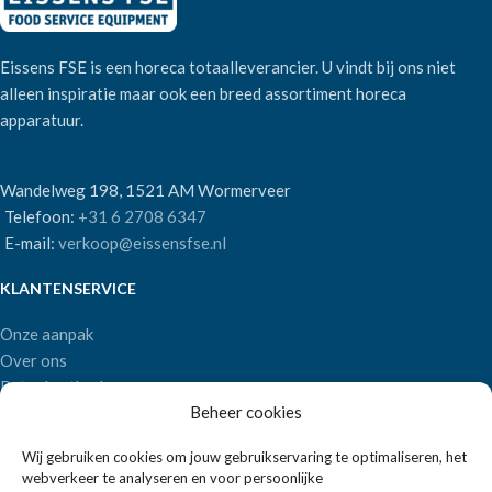
Eissens FSE is een horeca totaalleverancier. U vindt bij ons niet
alleen inspiratie maar ook een breed assortiment horeca
apparatuur.
Wandelweg 198, 1521 AM Wormerveer
Telefoon:
+31 6 2708 6347
E-mail:
verkoop@eissensfse.nl
KLANTENSERVICE
Onze aanpak
Over ons
Betaalmethoden
Beheer cookies
Verzenden en retourneren
Algemene voorwaarden
Wij gebruiken cookies om jouw gebruikservaring te optimaliseren, het
webverkeer te analyseren en voor persoonlijke
POPULAIRE MERKEN