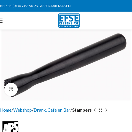
BEL:
31 (0)30-686 50 98
|
AFSPRAAK MAKEN
Click to enlarge
Home
Webshop
Drank, Café en Bar
Stampers