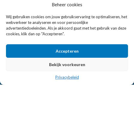
Beheer cookies
Eissens FSE is een horeca totaalleverancier. U vindt bij ons niet
Wij gebruiken cookies om jouw gebruikservaring te optimaliseren, het
alleen inspiratie maar ook een breed assortiment horeca
webverkeer te analyseren en voor persoonlijke
apparatuur.
advertentiedoeleinden. Als je akkoord gaat met het gebruik van deze
cookies, klik dan op "Accepteren".
Wandelweg 198, 1521 AM Wormerveer
Accepteren
Telefoon:
+31 6 2708 6347
E-mail:
verkoop@eissensfse.nl
Bekijk voorkeuren
KLANTENSERVICE
Privacybeleid
Onze aanpak
Over ons
Betaalmethoden
Verzenden en retourneren
Algemene voorwaarden
POPULAIRE MERKEN