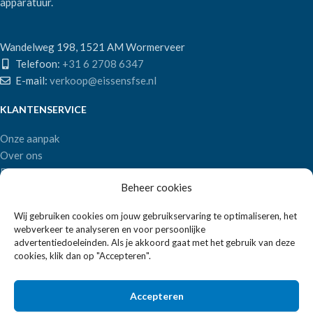
apparatuur.
Wandelweg 198, 1521 AM Wormerveer
Telefoon:
+31 6 2708 6347
E-mail:
verkoop@eissensfse.nl
KLANTENSERVICE
Onze aanpak
Over ons
Betaalmethoden
Beheer cookies
Verzenden en retourneren
Algemene voorwaarden
Wij gebruiken cookies om jouw gebruikservaring te optimaliseren, het
webverkeer te analyseren en voor persoonlijke
POPULAIRE MERKEN
advertentiedoeleinden. Als je akkoord gaat met het gebruik van deze
cookies, klik dan op "Accepteren".
APS Germany
Bartscher
Accepteren