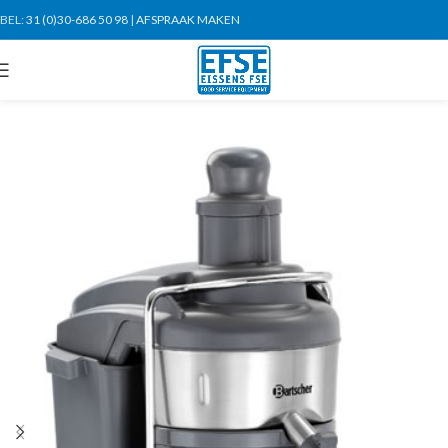
BEL:
31 (0)30-686 50 98
|
AFSPRAAK MAKEN