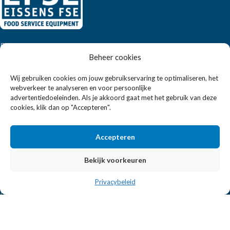
Eissens FSE is een horeca totaalleverancier. U vindt bij ons niet
Beheer cookies
alleen inspiratie maar ook een breed assortiment horeca
apparatuur.
Wij gebruiken cookies om jouw gebruikservaring te optimaliseren, het
webverkeer te analyseren en voor persoonlijke
advertentiedoeleinden. Als je akkoord gaat met het gebruik van deze
Wandelweg 198, 1521 AM Wormerveer
cookies, klik dan op "Accepteren".
Telefoon:
+31 6 2708 6347
E-mail:
verkoop@eissensfse.nl
Accepteren
KLANTENSERVICE
Bekijk voorkeuren
Onze aanpak
Privacybeleid
Over ons
Betaalmethoden
Verzenden en retourneren
Algemene voorwaarden