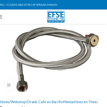
BEL:
31 (0)30-686 50 98
|
AFSPRAAK MAKEN
Click to enlarge
Home
Webshop
Drank, Café en Bar
Koffiemachines en Thee