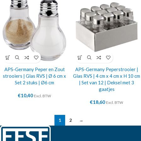
APS-Germany Peper en Zout
APS-Germany Peperstrooier |
strooiers | Glas RVS | Ø 6 cm x
Glas RVS | 4 cm x 4 cm x H 10 cm
Set 2 stuks | Ø6 cm
| Set van 12 | Deksel met 3
gaatjes
€
10,40
Excl. BTW
€
18,60
Excl. BTW
1
2
→