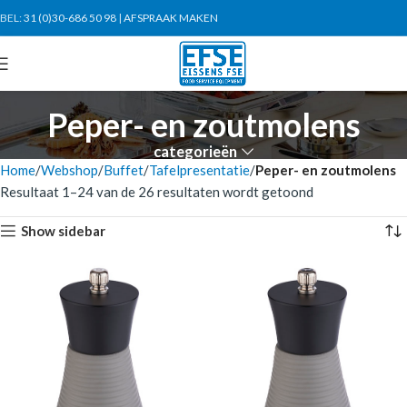
BEL:
31 (0)30-686 50 98
|
AFSPRAAK MAKEN
Peper- en zoutmolens
categorieën
Home
Webshop
Buffet
Tafelpresentatie
Peper- en zoutmolens
Resultaat 1–24 van de 26 resultaten wordt getoond
Show sidebar