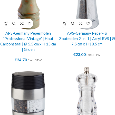
APS-Germany Pepermolen
APS-Germany Peper- &
“Professional Vintage” | Hout
Zoutmolen 2-in-1 | Acryl RVS | Ø
Carbonstaal | Ø 5.5 cm x H 15 cm
7.5 cm x H 18.5 cm
| Groen
€
23,00
Excl. BTW
€
24,70
Excl. BTW