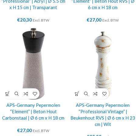
“Professional” | Acryl | Ø 5.5 cm
“Element” | Beton Hout RVS | Ø
x H 15 cm | Transparant
6 cm x H 18 cm
€
20,30
€
27,00
Excl. BTW
Excl. BTW
APS-Germany Pepermolen
APS-Germany Pepermolen
“Element” | Beton Hout
“Professional Vintage” |
Carbonstaal | Ø 6 cm x H 18 cm
Beukenhout RVS | Ø 6 cm x H 23
cm | Wit
€
27,00
Excl. BTW