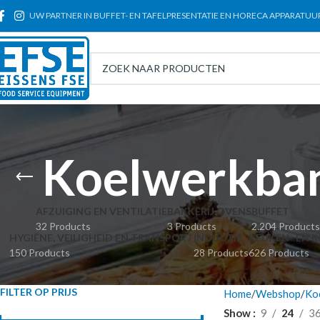
UW PARTNER IN BUFFET- EN TAFELPRESENTATIE EN HORECA APPARATUU
Koelwerkban
AFZUIGING EN VENTILATIE
BAKKERIJ OVENS
BUFFET
32 Products
3 Products
2.204 Products
HYGIËNE, VEILIGHEID EN TRANSPORT
INDUCTIE
KEUKEN- EN K
150 Products
28 Products
626 Products
FILTER OP PRIJS
Home
Webshop
Koe
Show
9
24
3