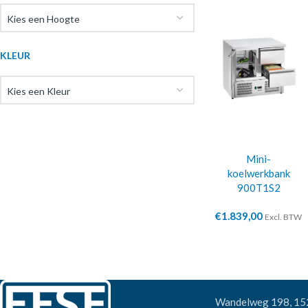
Kies een Hoogte
KLEUR
Kies een Kleur
Mini-
koelwerkbank
900T1S2
€
1.839,00
Excl. BTW
Wandelweg 198, 1