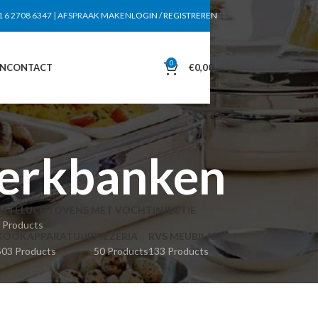
1 6 2708 6347
|
AFSPRAAK MAKEN
LOGIN / REGISTREREN
0
EN
CONTACT
€
0,00
werkbanken
HETELUCHTOVENS MET VOCHTINJECTIE
 Products
KOOKAPPARATUUR
PIZZERIA
RVS MEUBILAIR
503 Products
50 Products
133 Products