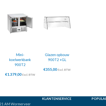
Mini-
Glazen opbouw
koelwerkbank
900T2 +GL
900T2
€
355,00
Excl. BTW
€
1.379,00
Excl. BTW
KLANTENSERVICE
POPULAI
521 AM Wormerveer