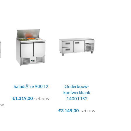
SaladiÃ¨re 900T2
Onderbouw-
koelwerkbank
€
1.319,00
1400T1S2
Excl. BTW
BTW
€
3.149,00
Excl. BTW