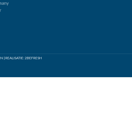
many
r
| REALISATIE:
2BEFRESH