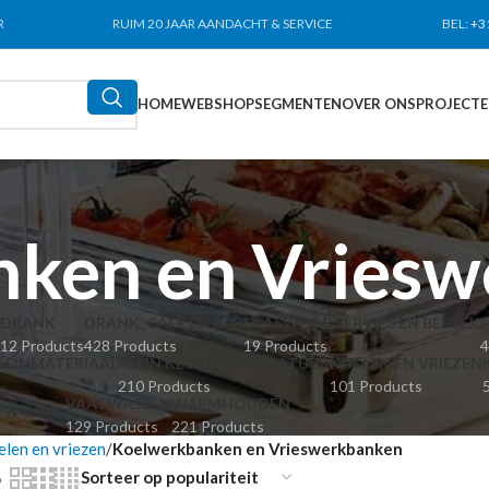
R
RUIM 20 JAAR AANDACHT & SERVICE
BEL:
+3
HOME
WEBSHOP
SEGMENTEN
OVER ONS
PROJECT
ken en Vries
DRANK
DRANK, CAFÉ EN BAR
GLASWERK, SERVIES EN BESTEK
12 Products
428 Products
19 Products
4
LEINMATERIAAL
KLEIN KEUKENAPPARATUUR
KOELEN EN VRIEZEN
210 Products
101 Products
VAATWASSEN
WARMHOUDEN
129 Products
221 Products
len en vriezen
Koelwerkbanken en Vrieswerkbanken
6