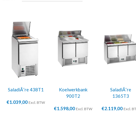
SaladiÃ¨re 438T1
Koelwerkbank
SaladiÃ¨re
900T2
1365T3
€
1.039,00
Excl. BTW
€
1.598,00
€
2.119,00
Excl. BTW
Excl. 