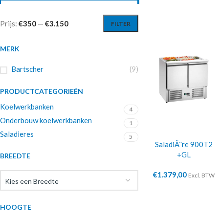
Prijs:
€350
—
€3.150
FILTER
MERK
Bartscher
(9)
PRODUCTCATEGORIEËN
Koelwerkbanken
4
Onderbouw koelwerkbanken
1
Saladieres
5
SaladiÃ¨re 900T2
+GL
BREEDTE
€
1.379,00
Excl. BTW
Kies een Breedte
HOOGTE