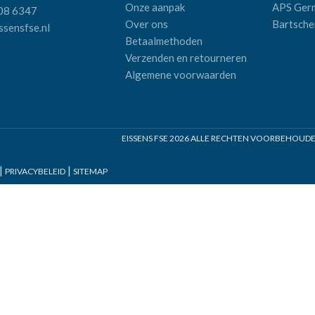
Onze aanpak
APS Ger
08 6347
Over ons
Bartsche
sensfse.nl
Betaalmethoden
Verzenden en retourneren
Algemene voorwaarden
EISSENS FSE
2026 ALLE RECHTEN VOORBEHOUDEN 
|
|
PRIVACYBELEID
SITEMAP