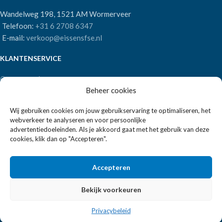
Wandelweg 198, 1521 AM Wormerveer
Telefoon:
+31 6 2708 6347
E-mail:
verkoop@eissensfse.nl
KLANTENSERVICE
Onze aanpak
Beheer cookies
Over ons
Betaalmethoden
Wij gebruiken cookies om jouw gebruikservaring te optimaliseren, het
Verzenden en retourneren
webverkeer te analyseren en voor persoonlijke
Algemene voorwaarden
advertentiedoeleinden. Als je akkoord gaat met het gebruik van deze
cookies, klik dan op "Accepteren".
POPULAIRE MERKEN
Accepteren
APS Germany
Bartscher
Bekijk voorkeuren
Privacybeleid
EISSENS FSE
2026 ALLE RECHTEN VOORBEHOUDEN | REALISATIE:
2BEFRESH