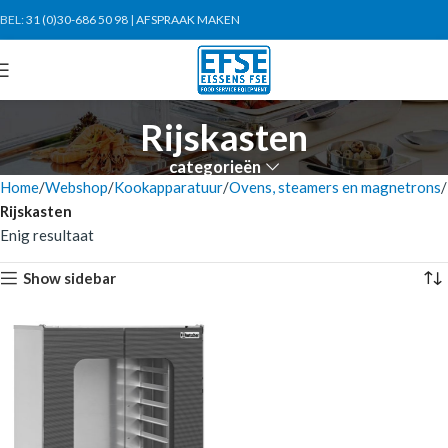
BEL:
31 (0)30-686 50 98
|
AFSPRAAK MAKEN
Rijskasten
categorieën
Home
Webshop
Kookapparatuur
Ovens, steamers en magnetrons
Rijskasten
Enig resultaat
Show sidebar