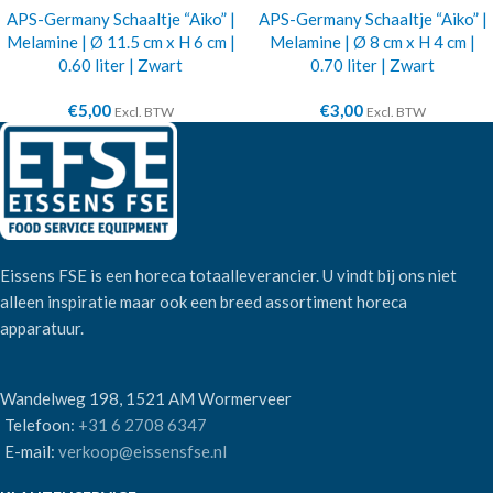
APS-Germany Schaaltje “Aiko” |
APS-Germany Schaaltje “Aiko” |
Melamine | Ø 11.5 cm x H 6 cm |
Melamine | Ø 8 cm x H 4 cm |
0.60 liter | Zwart
0.70 liter | Zwart
€
5,00
€
3,00
Excl. BTW
Excl. BTW
Eissens FSE is een horeca totaalleverancier. U vindt bij ons niet
alleen inspiratie maar ook een breed assortiment horeca
apparatuur.
Wandelweg 198, 1521 AM Wormerveer
Telefoon:
+31 6 2708 6347
E-mail:
verkoop@eissensfse.nl