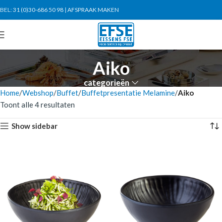
BEL:
31 (0)30-686 50 98
|
AFSPRAAK MAKEN
Aiko
categorieën
Home
Webshop
Buffet
Buffetpresentatie Melamine
Aiko
Toont alle 4 resultaten
Show sidebar