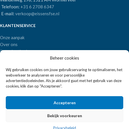
Telefoon:
+31 6 2708 6347
E-mail:
verkoop@eissensfse.nl
KLANTENSERVICE
Onze aanpak
Over ons
Betaalmethoden
Beheer cookies
Verzenden en retourneren
Algemene voorwaarden
Wij gebruiken cookies om jouw gebruikservaring te optimaliseren, het
webverkeer te analyseren en voor persoonlijke
POPULAIRE MERKEN
advertentiedoeleinden. Als je akkoord gaat met het gebruik van deze
cookies, klik dan op "Accepteren".
APS Germany
Bartscher
Accepteren
Bekijk voorkeuren
EISSENS FSE
2026 ALLE RECHTEN VOORBEHOUDEN | REALISATIE:
2BEFRESH
Privacybeleid