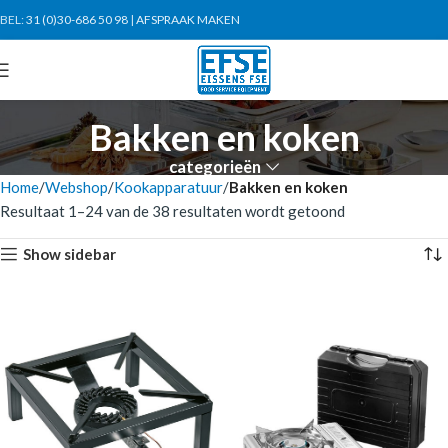
BEL:
31 (0)30-686 50 98
|
AFSPRAAK MAKEN
Bakken en koken
categorieën
Home
Webshop
Kookapparatuur
Bakken en koken
Resultaat 1–24 van de 38 resultaten wordt getoond
Show sidebar