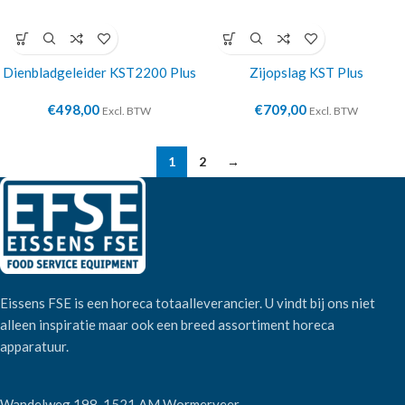
Dienbladgeleider KST2200 Plus
Zijopslag KST Plus
€
498,00
€
709,00
Excl. BTW
Excl. BTW
1
2
→
Eissens FSE is een horeca totaalleverancier. U vindt bij ons niet
alleen inspiratie maar ook een breed assortiment horeca
apparatuur.
Wandelweg 198, 1521 AM Wormerveer