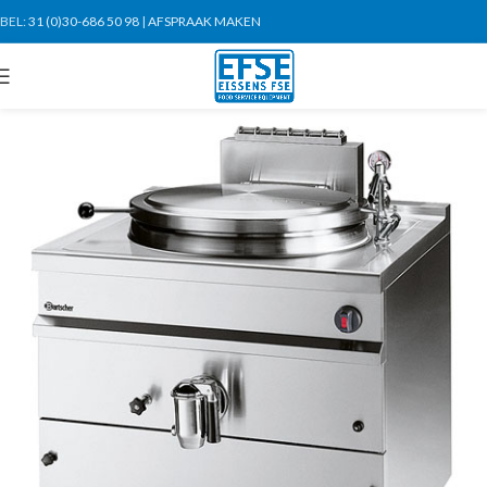
BEL:
31 (0)30-686 50 98
|
AFSPRAAK MAKEN