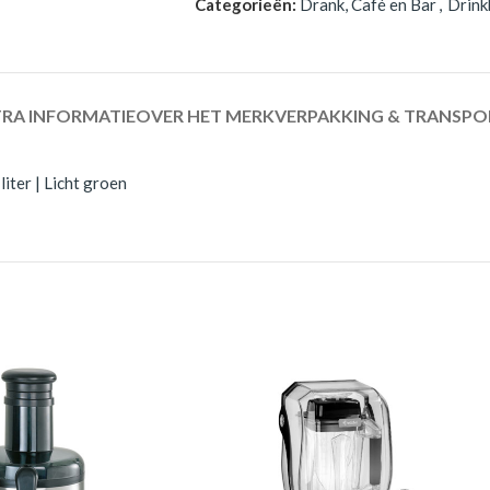
Categorieën:
Drank, Café en Bar
,
Drink
RA INFORMATIE
OVER HET MERK
VERPAKKING & TRANSPO
iter | Licht groen