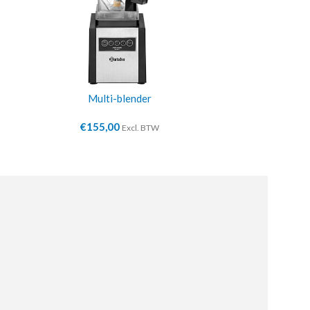
Multi-blender
Vruchte
€
155,00
€
11
Excl. BTW