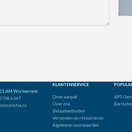
KLANTENSERVICE
POPULAI
521 AM Wormerveer
Onze aanpak
APS Ger
 2708 6347
Over ons
Bartsche
eissensfse.nl
Betaalmethoden
Verzenden en retourneren
Algemene voorwaarden