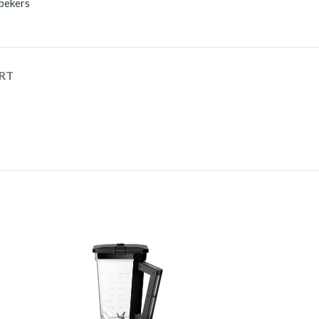
bekers
RT