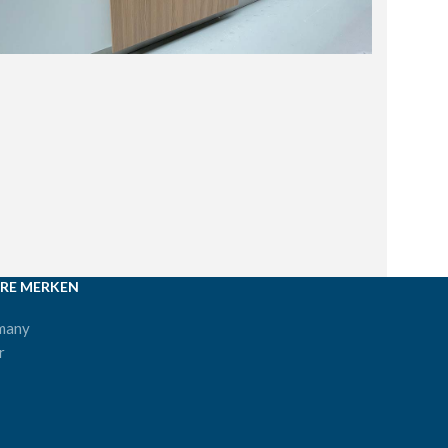
RE MERKEN
many
r