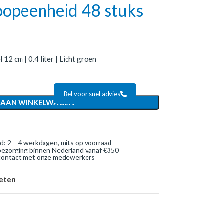
koopeenheid 48 stuks
 12 cm | 0.4 liter | Licht groen
Bel voor snel advies
 AAN WINKELWAGEN
jd: 2 – 4 werkdagen, mits op voorraad
bezorging binnen Nederland vanaf €350
 contact met onze medewerkers
ieten