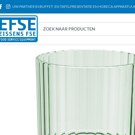
UW PARTNER IN BUFFET- EN TAFELPRESENTATIE EN HORECA APPARATUU