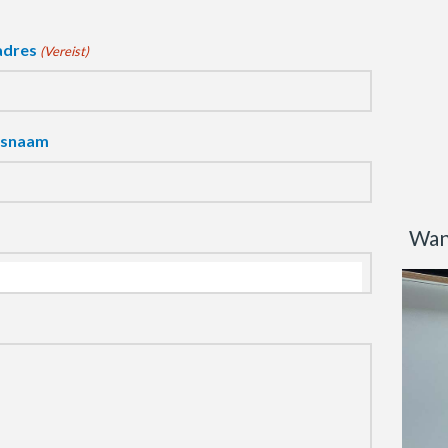
adres
(Vereist)
fsnaam
Wan