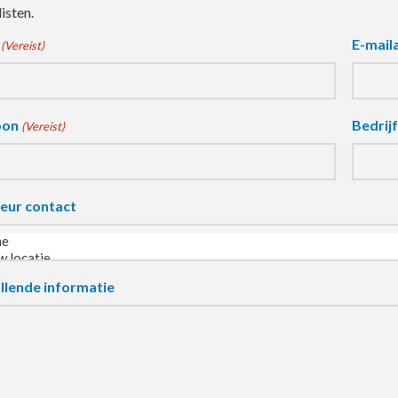
isten.
E-mail
(Vereist)
oon
Bedrij
(Vereist)
eur contact
llende informatie