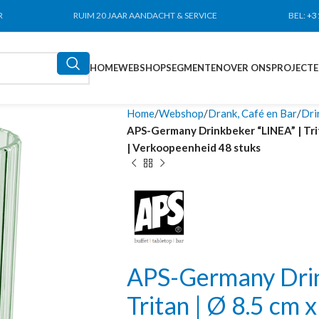
R
RUIM 20 JAAR AANDACHT & SERVICE
BEL:
+3
HOME
WEBSHOP
SEGMENTEN
OVER ONS
PROJECT
Home
Webshop
Drank, Café en Bar
Dri
APS-Germany Drinkbeker “LINEA” | Tritan
| Verkoopeenheid 48 stuks
APS-Germany Drin
Tritan | Ø 8.5 cm x 