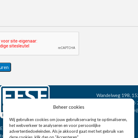
Wandelweg 198, 1
Telefoon:
+31 6
Beheer cookies
E-mail:
verkoop@
Wij gebruiken cookies om jouw gebruikservaring te optimaliseren,
het webverkeer te analyseren en voor persoonlijke
Eissens FSE is een horeca
advertentiedoeleinden. Als je akkoord gaat met het gebruik van
totaalleverancier. U vindt bij ons niet
deze cookies, klik dan op "Accepteren".