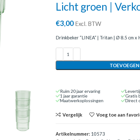
Licht groen | Ver
€
3,00
Excl. BTW
Drinkbeker “LINEA” | Tritan | Ø 8.5 cm x H
TOEVOEGEN
Ruim 20 jaar ervaring
Leverti
1 jaar garantie
Gratis 
Maatwerkoplossingen
Direct
Vergelijk
Voeg toe aan favor
Artikelnummer:
10573