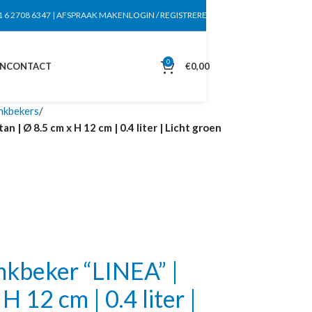
1 6 2708 6347
|
AFSPRAAK MAKEN
LOGIN / REGISTREREN
0
EN
CONTACT
€
0,00
nkbekers
 | Ø 8.5 cm x H 12 cm | 0.4 liter | Licht groen
kbeker “LINEA” |
H 12 cm | 0.4 liter |