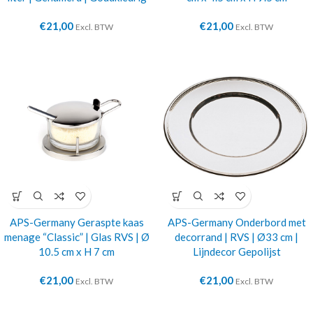
€
21,00
€
21,00
Excl. BTW
Excl. BTW
APS-Germany Geraspte kaas
APS-Germany Onderbord met
menage “Classic” | Glas RVS | Ø
decorrand | RVS | Ø33 cm |
10.5 cm x H 7 cm
Lijndecor Gepolijst
€
21,00
€
21,00
Excl. BTW
Excl. BTW