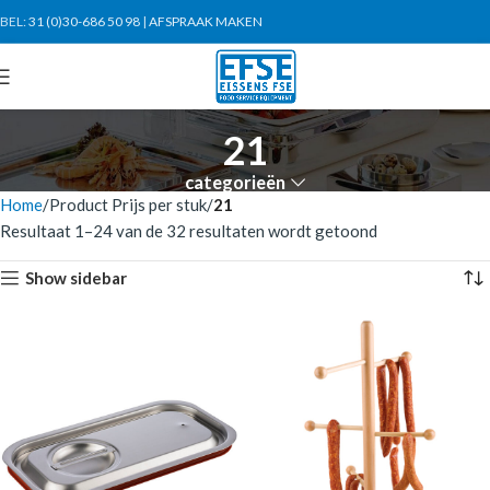
BEL:
31 (0)30-686 50 98
|
AFSPRAAK MAKEN
21
categorieën
Home
Product Prijs per stuk
21
Resultaat 1–24 van de 32 resultaten wordt getoond
Show sidebar