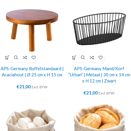
APS-Germany Buffetstandaard |
APS-Germany Mand/Korf
Acaciahout | Ø 25 cm x H 15 cm
“Urban” | Metaal | 30 cm x 14 cm
x H 12 cm | Zwart
€
21,00
Excl. BTW
€
21,00
Excl. BTW