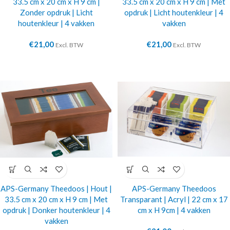
33.5 cm x 20 cm x H 9 cm |
33.5 cm x 20 cm x H 9 cm | Met
Zonder opdruk | Licht
opdruk | Licht houtenkleur | 4
houtenkleur | 4 vakken
vakken
€
21,00
€
21,00
Excl. BTW
Excl. BTW
APS-Germany Theedoos | Hout |
APS-Germany Theedoos
33.5 cm x 20 cm x H 9 cm | Met
Transparant | Acryl | 22 cm x 17
opdruk | Donker houtenkleur | 4
cm x H 9cm | 4 vakken
vakken