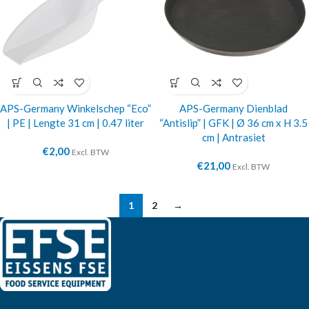
APS-Germany Winkelschep “Eco”
APS-Germany Dienblad
| PE | Lengte 31 cm | 0.47 liter
“Antislip” | GFK | Ø 36 cm x H 3.5
cm | Antrasiet
€
2,00
Excl. BTW
€
21,00
Excl. BTW
1
2
→