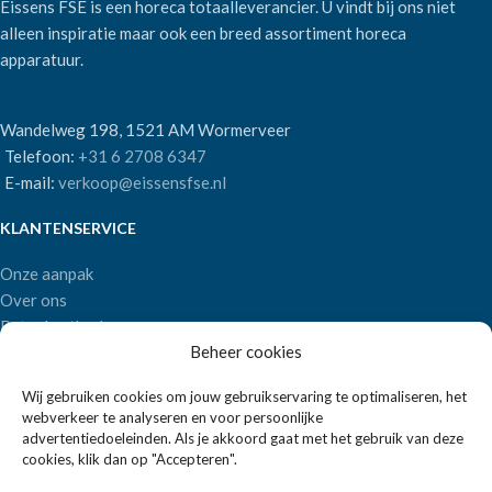
Eissens FSE is een horeca totaalleverancier. U vindt bij ons niet
alleen inspiratie maar ook een breed assortiment horeca
apparatuur.
Wandelweg 198, 1521 AM Wormerveer
Telefoon:
+31 6 2708 6347
E-mail:
verkoop@eissensfse.nl
KLANTENSERVICE
Onze aanpak
Over ons
Betaalmethoden
Beheer cookies
Verzenden en retourneren
Algemene voorwaarden
Wij gebruiken cookies om jouw gebruikservaring te optimaliseren, het
webverkeer te analyseren en voor persoonlijke
POPULAIRE MERKEN
advertentiedoeleinden. Als je akkoord gaat met het gebruik van deze
cookies, klik dan op "Accepteren".
APS Germany