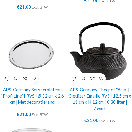
€
21,00
Excl. BTW
€
21,00
Excl. BTW
APS-Germany Serveerplateau
APS-Germany Theepot “Asia” |
“Profi Line” | RVS | Ø 32 cm x 2.6
Gietijzer Emaille RVS | 12.5 cm x
cm |Met decoratierand
11 cm x H 12 cm | 0.30 liter |
Zwart
€
21,00
Excl. BTW
€
21,00
Excl. BTW