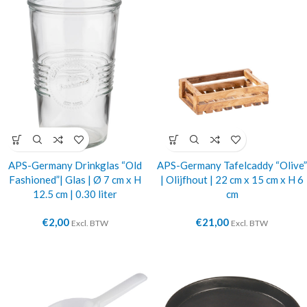
APS-Germany Drinkglas “Old
APS-Germany Tafelcaddy “Olive”
Fashioned”| Glas | Ø 7 cm x H
| Olijfhout | 22 cm x 15 cm x H 6
12.5 cm | 0.30 liter
cm
€
2,00
€
21,00
Excl. BTW
Excl. BTW