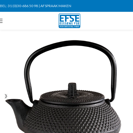
BEL:
31 (0)30-686 50 98
|
AFSPRAAK MAKEN