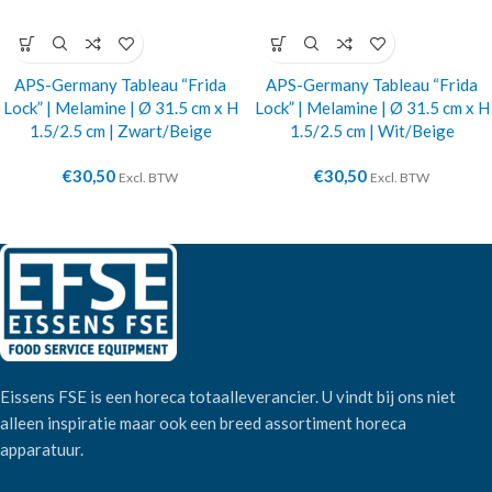
APS-Germany Tableau “Frida
APS-Germany Tableau “Frida
Lock” | Melamine | Ø 31.5 cm x H
Lock” | Melamine | Ø 31.5 cm x H
1.5/2.5 cm | Zwart/Beige
1.5/2.5 cm | Wit/Beige
€
30,50
€
30,50
Excl. BTW
Excl. BTW
Eissens FSE is een horeca totaalleverancier. U vindt bij ons niet
alleen inspiratie maar ook een breed assortiment horeca
apparatuur.