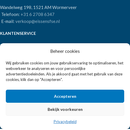
Wandelweg 198, 1521 AM Wormerveer
Telefoon:
+31 6 2708 6347
E-mail:
verkoop@eissensfse.nl
KLANTENSERVICE
Onze aanpak
Beheer cookies
Over ons
Betaalmethoden
Wij gebruiken cookies om jouw gebruikservaring te optimaliseren, het
Verzenden en retourneren
webverkeer te analyseren en voor persoonlijke
Algemene voorwaarden
advertentiedoeleinden. Als je akkoord gaat met het gebruik van deze
cookies, klik dan op "Accepteren".
POPULAIRE MERKEN
Accepteren
APS Germany
Bartscher
Bekijk voorkeuren
Privacybeleid
EISSENS FSE
2026 ALLE RECHTEN VOORBEHOUDEN | REALISATIE:
2BEFRESH