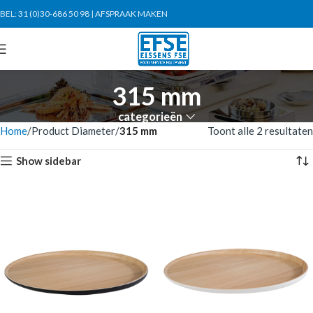
BEL:
31 (0)30-686 50 98
|
AFSPRAAK MAKEN
315 mm
categorieën
Home
Product Diameter
315 mm
Toont alle 2 resultaten
Show sidebar