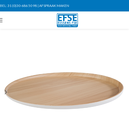
BEL:
31 (0)30-686 50 98
|
AFSPRAAK MAKEN