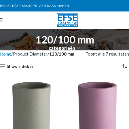
BEL:
31 (0)30-686 50 98
|
AFSPRAAK MAKEN
120/100 mm
categorieën
Home
Product Diameter
120/100 mm
Toont alle 7 resultaten
Show sidebar