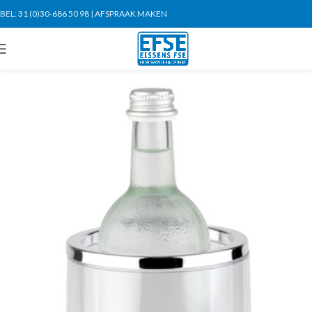
BEL:
31 (0)30-686 50 98
|
AFSPRAAK MAKEN