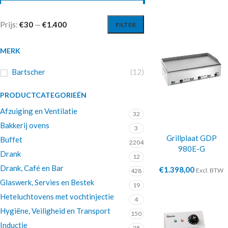
Prijs:
€30
—
€1.400
FILTER
MERK
Bartscher
(12)
PRODUCTCATEGORIEËN
Afzuiging en Ventilatie
32
Bakkerij ovens
3
Grillplaat GDP
Buffet
2204
980E-G
Drank
12
Drank, Café en Bar
€
1.398,00
Excl. BTW
428
Glaswerk, Servies en Bestek
19
Heteluchtovens met vochtinjectie
4
Hygiëne, Veiligheid en Transport
150
Inductie
28