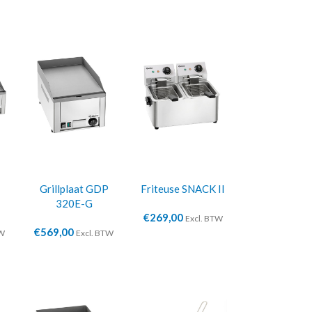
Grillplaat GDP
Friteuse SNACK II
320E-G
€
269,00
Excl. BTW
€
569,00
TW
Excl. BTW