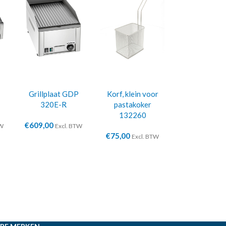
Grillplaat GDP
Korf, klein voor
320E-R
pastakoker
132260
€
609,00
TW
Excl. BTW
€
75,00
Excl. BTW