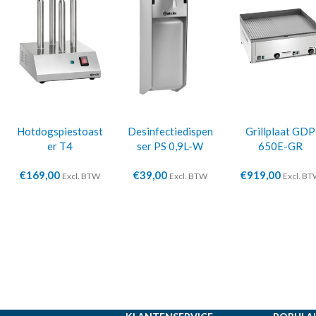
Hotdogspiestoast
Desinfectiedispen
Grillplaat GDP
er T4
ser PS 0,9L-W
650E-GR
€
169,00
€
39,00
€
919,00
Excl. BTW
Excl. BTW
Excl. B