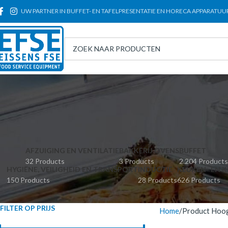
UW PARTNER IN BUFFET- EN TAFELPRESENTATIE EN HORECA APPARATUU
AFZUIGING EN VENTILATIE
BAKKERIJ OVENS
BUFFET
32 Products
3 Products
2.204 Products
HYGIËNE, VEILIGHEID EN TRANSPORT
INDUCTIE
KEUKEN- EN K
150 Products
28 Products
626 Products
FILTER OP PRIJS
Home
Product Hoo