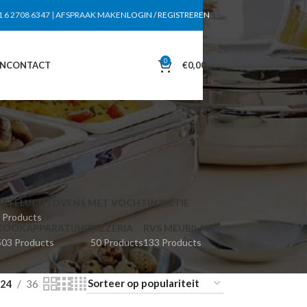
1 6 2708 6347
|
AFSPRAAK MAKEN
LOGIN / REGISTREREN
0
EN
CONTACT
€
0,00
HETELUCHTOVENS MET VOCHTINJECTIE
 Products
KOOKAPPARATUUR
PIZZERIA
RVS MEUBILAIR
503 Products
50 Products
133 Products
24
36