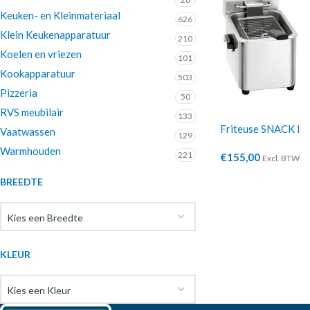
Keuken- en Kleinmateriaal
626
Klein Keukenapparatuur
210
Koelen en vriezen
101
Kookapparatuur
503
Pizzeria
50
RVS meubilair
133
Friteuse SNACK I
Vaatwassen
129
Warmhouden
221
€
155,00
Excl. BTW
BREEDTE
Kies een Breedte
KLEUR
Kies een Kleur