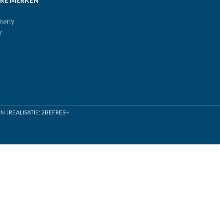
RE MERKEN
many
r
| REALISATIE:
2BEFRESH