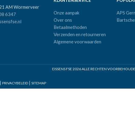
KLANTENSERVICE
POPULAI
521 AM Wormerveer
Onze aanpak
APS Ger
08 6347
Over ons
Bartsche
sensfse.nl
Betaalmethoden
Verzenden en retourneren
Algemene voorwaarden
EISSENS FSE
2026 ALLE RECHTEN VOORBEHOUDEN 
|
|
PRIVACYBELEID
SITEMAP