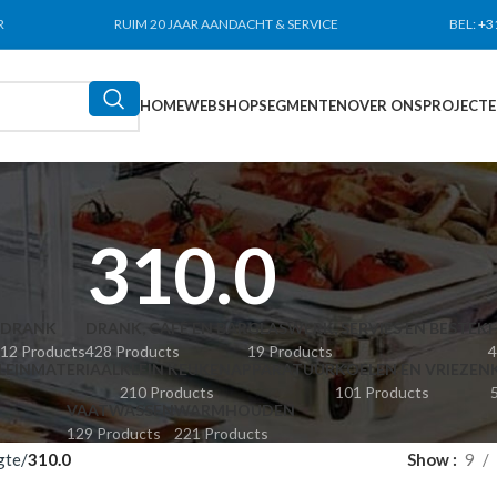
R
RUIM 20 JAAR AANDACHT & SERVICE
BEL:
+3
HOME
WEBSHOP
SEGMENTEN
OVER ONS
PROJECT
310.0
DRANK
DRANK, CAFÉ EN BAR
GLASWERK, SERVIES EN BESTEK
12 Products
428 Products
19 Products
4
LEINMATERIAAL
KLEIN KEUKENAPPARATUUR
KOELEN EN VRIEZEN
210 Products
101 Products
VAATWASSEN
WARMHOUDEN
129 Products
221 Products
gte
310.0
Show
9