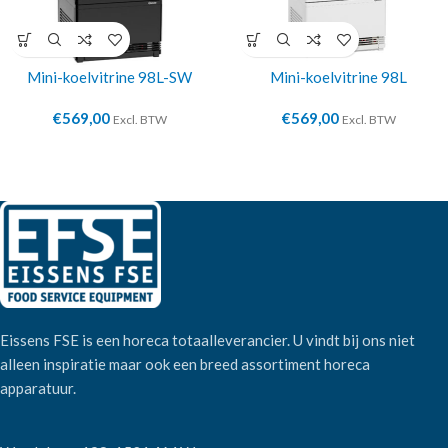
Mini-koelvitrine 98L-SW
Mini-koelvitrine 98L
€
569,00
€
569,00
Excl. BTW
Excl. BTW
Eissens FSE is een horeca totaalleverancier. U vindt bij ons niet
alleen inspiratie maar ook een breed assortiment horeca
apparatuur.