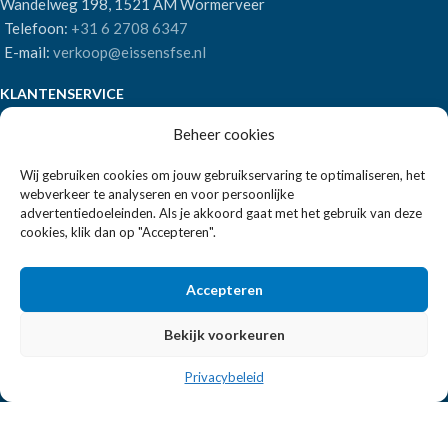
Wandelweg 198, 1521 AM Wormerveer
Telefoon:
+31 6 2708 6347
E-mail:
verkoop@eissensfse.nl
KLANTENSERVICE
Beheer cookies
Onze aanpak
Over ons
Wij gebruiken cookies om jouw gebruikservaring te optimaliseren, het
Betaalmethoden
webverkeer te analyseren en voor persoonlijke
Verzenden en retourneren
advertentiedoeleinden. Als je akkoord gaat met het gebruik van deze
Algemene voorwaarden
cookies, klik dan op "Accepteren".
POPULAIRE MERKEN
Accepteren
APS Germany
Bekijk voorkeuren
Bartscher
Privacybeleid
EISSENS FSE
2026 ALLE RECHTEN VOORBEHOUDEN | REALISATIE:
2BEFRESH