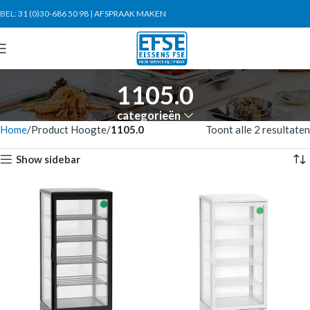
BEL:
31 (0)30-686 50 98
|
AFSPRAAK MAKEN
1105.0
categorieën
Home
Product Hoogte
1105.0
Toont alle 2 resultaten
Show sidebar