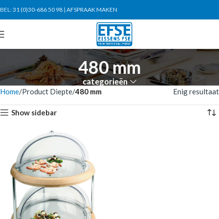
BEL:
31 (0)30-686 50 98
|
AFSPRAAK MAKEN
480 mm
categorieën
Home
Product Diepte
480 mm
Enig resultaat
Show sidebar