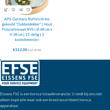
APS-Germany Buffetvitrine
gekoeld “Dubbeldekker” | Hout
Polycarbonaat RVS | Ø 48 cm x
H 38 cm | 11-delig | 2
koelelementen
€
312,00
Excl. BTW
Eissens FSE is een horeca totaalleverancier. U vindt bij ons niet
alleen inspiratie maar ook een breed assortiment horeca
apparatuur.