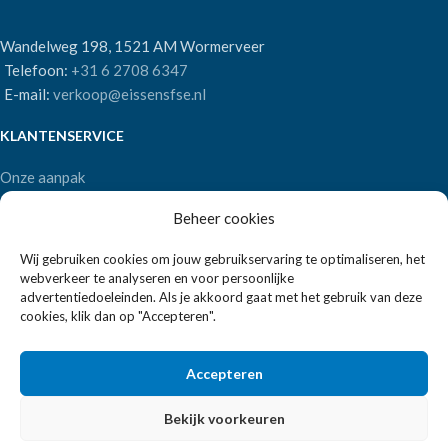
Wandelweg 198, 1521 AM Wormerveer
Telefoon:
+31 6 2708 6347
E-mail:
verkoop@eissensfse.nl
KLANTENSERVICE
Onze aanpak
Over ons
Beheer cookies
Betaalmethoden
Verzenden en retourneren
Wij gebruiken cookies om jouw gebruikservaring te optimaliseren, het
Algemene voorwaarden
webverkeer te analyseren en voor persoonlijke
advertentiedoeleinden. Als je akkoord gaat met het gebruik van deze
POPULAIRE MERKEN
cookies, klik dan op "Accepteren".
APS Germany
Accepteren
Bartscher
Bekijk voorkeuren