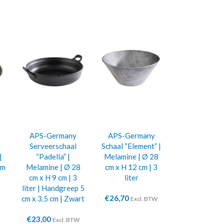
APS-Germany
APS-Germany
Serveerschaal
Schaal “Element” |
|
“Padella” |
Melamine | Ø 28
cm
Melamine | Ø 28
cm x H 12 cm | 3
cm x H 9 cm | 3
liter
liter | Handgreep 5
€
26,70
cm x 3.5 cm | Zwart
Excl. BTW
€
23,00
Excl. BTW