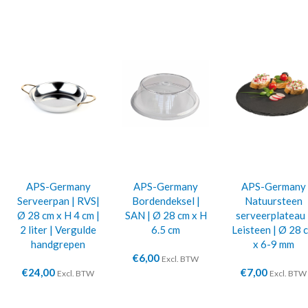
APS-Germany
APS-Germany
APS-Germany
Serveerpan | RVS|
Bordendeksel |
Natuursteen
Ø 28 cm x H 4 cm |
SAN | Ø 28 cm x H
serveerplateau 
2 liter | Vergulde
6.5 cm
Leisteen | Ø 28 
handgrepen
x 6-9 mm
€
6,00
Excl. BTW
€
24,00
€
7,00
Excl. BTW
Excl. BTW