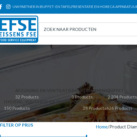
UW PARTNER IN BUFFET- EN TAFELPRESENTATIE EN HORECA APPARATUU
AFZUIGING EN VENTILATIE
BAKKERIJ OVENS
BUFFET
32 Products
3 Products
2.204 Products
HYGIËNE, VEILIGHEID EN TRANSPORT
INDUCTIE
KEUKEN- EN K
150 Products
28 Products
626 Products
FILTER OP PRIJS
Home
Product Diam