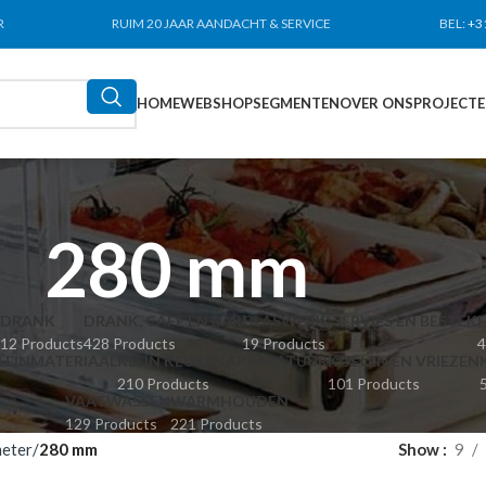
R
RUIM 20 JAAR AANDACHT & SERVICE
BEL:
+3
HOME
WEBSHOP
SEGMENTEN
OVER ONS
PROJECT
280 mm
DRANK
DRANK, CAFÉ EN BAR
GLASWERK, SERVIES EN BESTEK
12 Products
428 Products
19 Products
4
LEINMATERIAAL
KLEIN KEUKENAPPARATUUR
KOELEN EN VRIEZEN
210 Products
101 Products
VAATWASSEN
WARMHOUDEN
129 Products
221 Products
eter
280 mm
Show
9