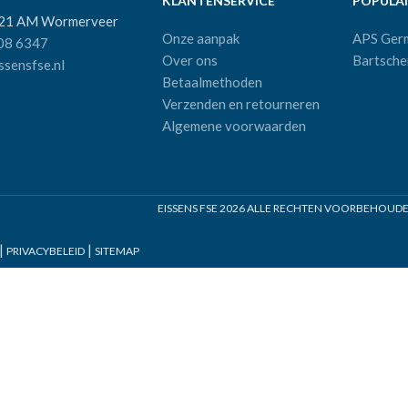
KLANTENSERVICE
POPULAI
521 AM Wormerveer
Onze aanpak
APS Ger
08 6347
Over ons
Bartsche
sensfse.nl
Betaalmethoden
Verzenden en retourneren
Algemene voorwaarden
EISSENS FSE
2026 ALLE RECHTEN VOORBEHOUDEN 
|
|
PRIVACYBELEID
SITEMAP