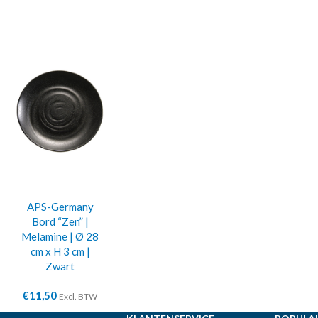
APS-Germany
Bord “Zen” |
Melamine | Ø 28
cm x H 3 cm |
Zwart
€
11,50
Excl. BTW