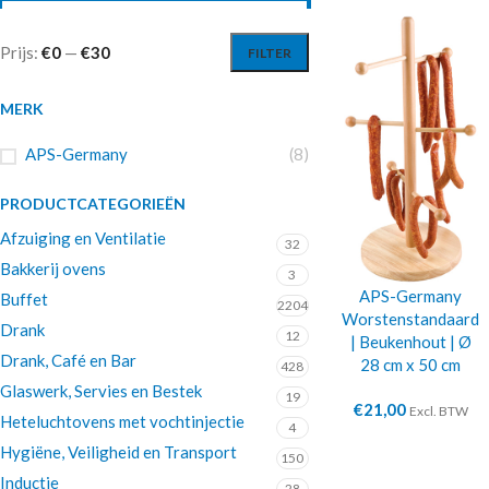
Prijs:
€0
—
€30
FILTER
MERK
APS-Germany
(8)
PRODUCTCATEGORIEËN
Afzuiging en Ventilatie
32
Bakkerij ovens
3
APS-Germany
Buffet
2204
Worstenstandaard
Drank
12
| Beukenhout | Ø
Drank, Café en Bar
28 cm x 50 cm
428
Glaswerk, Servies en Bestek
19
€
21,00
Excl. BTW
Heteluchtovens met vochtinjectie
4
Hygiëne, Veiligheid en Transport
150
Inductie
28