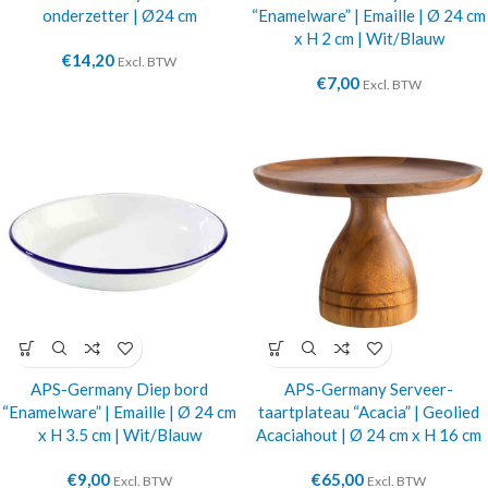
onderzetter | Ø24 cm
“Enamelware” | Emaille | Ø 24 cm
x H 2 cm | Wit/Blauw
€
14,20
Excl. BTW
€
7,00
Excl. BTW
APS-Germany Diep bord
APS-Germany Serveer-
“Enamelware” | Emaille | Ø 24 cm
taartplateau “Acacia” | Geolied
x H 3.5 cm | Wit/Blauw
Acaciahout | Ø 24 cm x H 16 cm
€
9,00
€
65,00
Excl. BTW
Excl. BTW