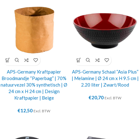
APS-Germany Kraftpapier
APS-Germany Schaal “Asia Plus”
Broodmandje “Paperbag” | 70%
| Melamine | Ø 24 cm x H 9.5 cm |
natuurvezel 30% synthetisch | Ø
2.20 liter | Zwart/Rood
24 cm x H 24 cm | Design
€
20,70
Kraftpapier | Beige
Excl. BTW
€
12,50
Excl. BTW