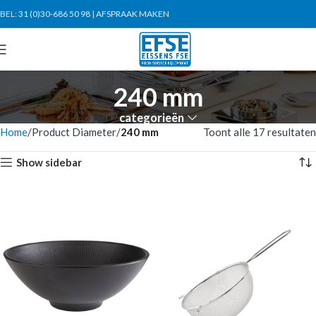
BEL:
31 (0)30-686 50 98
|
AFSPRAAK MAKEN
240 mm
categorieën
Home
Product Diameter
240 mm
Toont alle 17 resultaten
Show sidebar