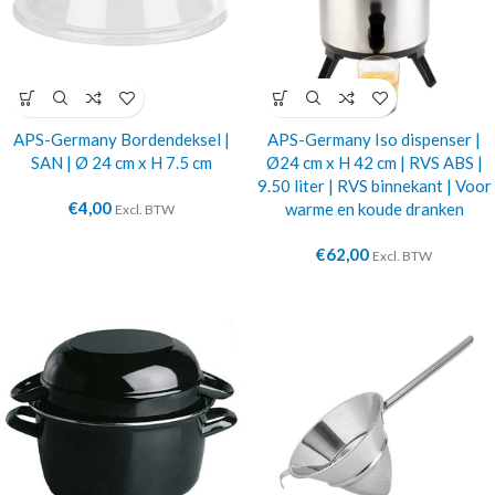
APS-Germany Bordendeksel |
APS-Germany Iso dispenser |
SAN | Ø 24 cm x H 7.5 cm
Ø24 cm x H 42 cm | RVS ABS |
9.50 liter | RVS binnekant | Voor
€
4,00
warme en koude dranken
Excl. BTW
€
62,00
Excl. BTW