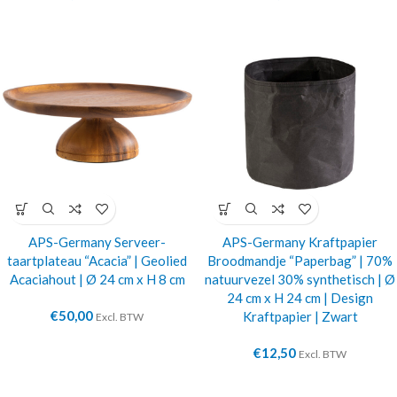
APS-Germany Serveer-
APS-Germany Kraftpapier
taartplateau “Acacia” | Geolied
Broodmandje “Paperbag” | 70%
Acaciahout | Ø 24 cm x H 8 cm
natuurvezel 30% synthetisch | Ø
24 cm x H 24 cm | Design
€
50,00
Kraftpapier | Zwart
Excl. BTW
€
12,50
Excl. BTW