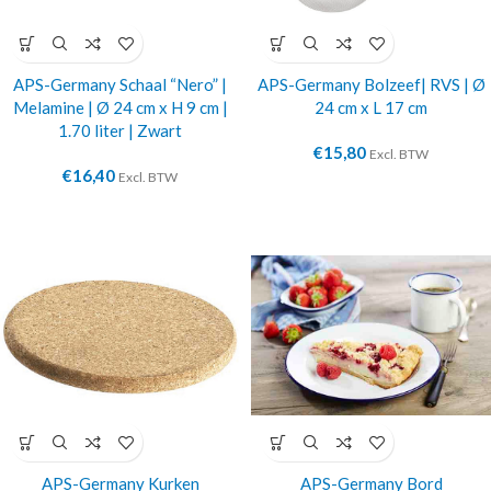
APS-Germany Schaal “Nero” |
APS-Germany Bolzeef| RVS | Ø
Melamine | Ø 24 cm x H 9 cm |
24 cm x L 17 cm
1.70 liter | Zwart
€
15,80
Excl. BTW
€
16,40
Excl. BTW
APS-Germany Kurken
APS-Germany Bord