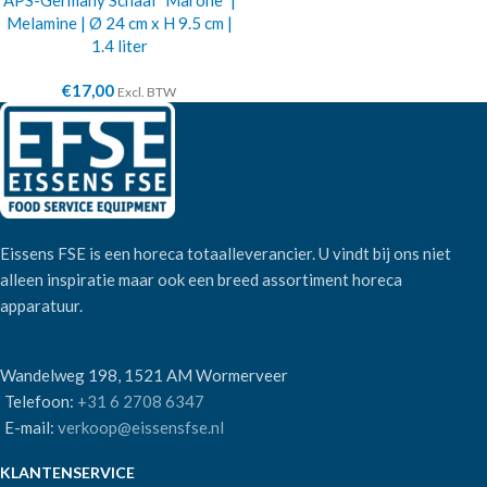
APS-Germany Schaal “Marone” |
Melamine | Ø 24 cm x H 9.5 cm |
1.4 liter
€
17,00
Excl. BTW
Eissens FSE is een horeca totaalleverancier. U vindt bij ons niet
alleen inspiratie maar ook een breed assortiment horeca
apparatuur.
Wandelweg 198, 1521 AM Wormerveer
Telefoon:
+31 6 2708 6347
E-mail:
verkoop@eissensfse.nl
KLANTENSERVICE