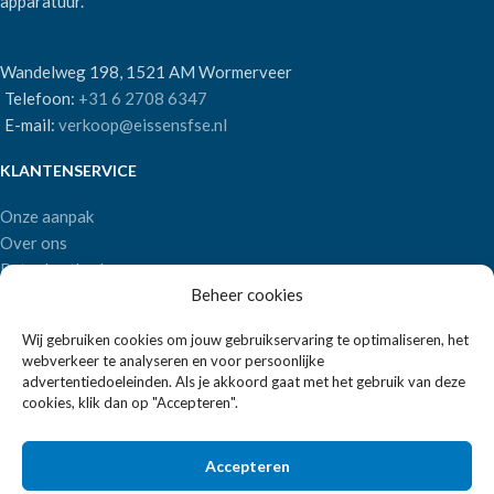
apparatuur.
Wandelweg 198, 1521 AM Wormerveer
Telefoon:
+31 6 2708 6347
E-mail:
verkoop@eissensfse.nl
KLANTENSERVICE
Onze aanpak
Over ons
Betaalmethoden
Beheer cookies
Verzenden en retourneren
Algemene voorwaarden
Wij gebruiken cookies om jouw gebruikservaring te optimaliseren, het
webverkeer te analyseren en voor persoonlijke
POPULAIRE MERKEN
advertentiedoeleinden. Als je akkoord gaat met het gebruik van deze
cookies, klik dan op "Accepteren".
APS Germany
Bartscher
Accepteren