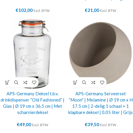
€
102,00
€
21,00
Excl. BTW
Excl. BTW
APS-Germany Deksel t.b.v.
APS-Germany Serveerset
drinkdispenser “Old Fashioned” |
“Moon” | Melamine | Ø 19 cm x H
Glas | Ø 19 cm x 36.5 cm | Met
17.5 cm | 2-delig 1 schaal + 1
scharnierdeksel
klapbare deksel | 0.05 liter | Grijs
€
49,00
€
39,50
Excl. BTW
Excl. BTW