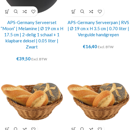
APS-Germany Serveerset
APS-Germany Serveerpan | RVS
“Moon” | Melamine | Ø 19 cm x H
| Ø 19 cm x H 3.5 cm | 0.70 liter |
17.5 cm | 2-delig 1 schaal + 1
Vergulde handgrepen
klapbare deksel | 0.05 liter |
€
16,40
Zwart
Excl. BTW
€
39,50
Excl. BTW