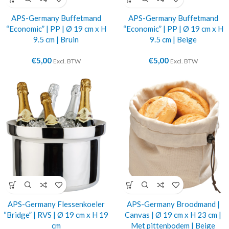
APS-Germany Buffetmand
APS-Germany Buffetmand
“Economic” | PP | Ø 19 cm x H
“Economic” | PP | Ø 19 cm x H
9.5 cm | Bruin
9.5 cm | Beige
€
5,00
€
5,00
Excl. BTW
Excl. BTW
APS-Germany Flessenkoeler
APS-Germany Broodmand |
“Bridge” | RVS | Ø 19 cm x H 19
Canvas | Ø 19 cm x H 23 cm |
cm
Met pittenbodem | Beige