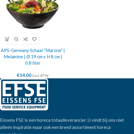
APS-Germany Schaal “Marone” |
Melamine | Ø 19 cm x H 8 cm |
0.8 liter
€
14,00
Excl. BTW
Eissens FSE is een horeca totaalleverancier. U vindt bij ons niet
alleen inspiratie maar ook een breed assortiment horeca