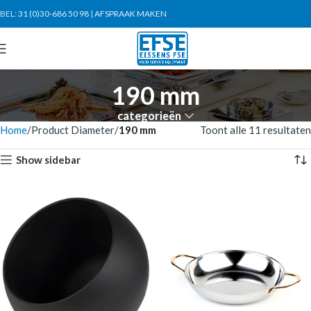
BEL:
31 (0)30-686 50 98
|
AFSPRAAK MAKEN
190 mm
categorieën
Home
Product Diameter
190 mm
Toont alle 11 resultaten
Show sidebar