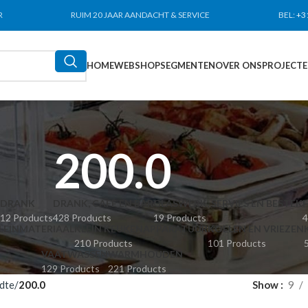
R
RUIM 20 JAAR AANDACHT & SERVICE
BEL:
+3
HOME
WEBSHOP
SEGMENTEN
OVER ONS
PROJECT
200.0
DRANK
DRANK, CAFÉ EN BAR
GLASWERK, SERVIES EN BESTEK
12 Products
428 Products
19 Products
4
LEINMATERIAAL
KLEIN KEUKENAPPARATUUR
KOELEN EN VRIEZEN
210 Products
101 Products
VAATWASSEN
WARMHOUDEN
129 Products
221 Products
dte
200.0
Show
9