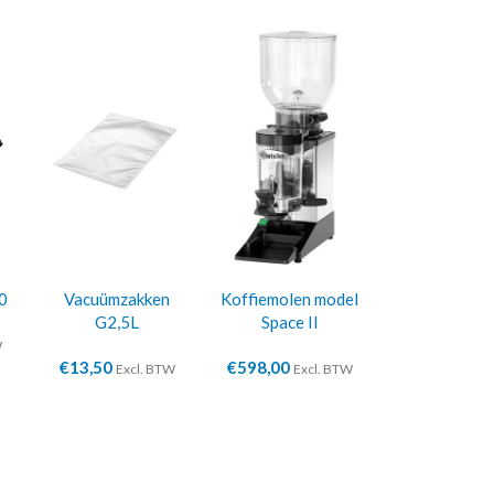
0
Vacuümzakken
Koffiemolen model
G2,5L
Space II
W
€
13,50
€
598,00
Excl. BTW
Excl. BTW