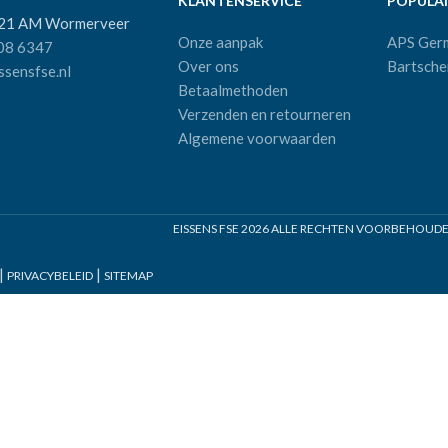
KLANTENSERVICE
POPULAI
521 AM Wormerveer
Onze aanpak
APS Ger
08 6347
Over ons
Bartsche
sensfse.nl
Betaalmethoden
Verzenden en retourneren
Algemene voorwaarden
EISSENS FSE
2026 ALLE RECHTEN VOORBEHOUDEN 
|
|
PRIVACYBELEID
SITEMAP