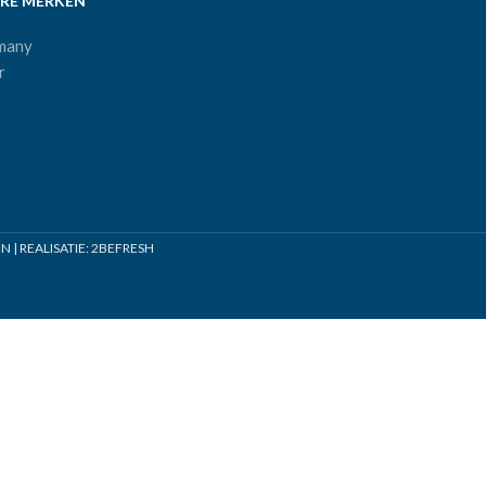
RE MERKEN
many
r
| REALISATIE:
2BEFRESH