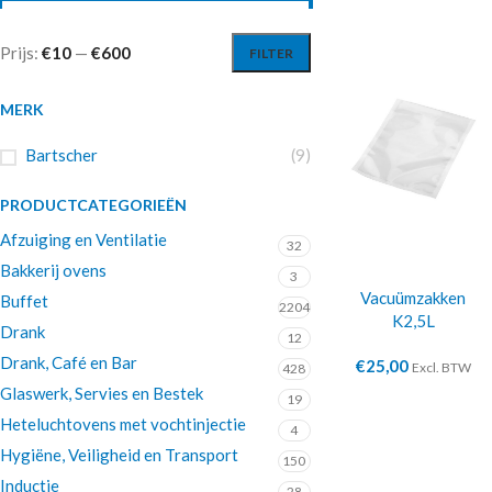
Prijs:
€10
—
€600
FILTER
MERK
Bartscher
(9)
PRODUCTCATEGORIEËN
Afzuiging en Ventilatie
32
Bakkerij ovens
3
Vacuümzakken
Buffet
2204
K2,5L
Drank
12
Drank, Café en Bar
€
25,00
Excl. BTW
428
Glaswerk, Servies en Bestek
19
Heteluchtovens met vochtinjectie
4
Hygiëne, Veiligheid en Transport
150
Inductie
28