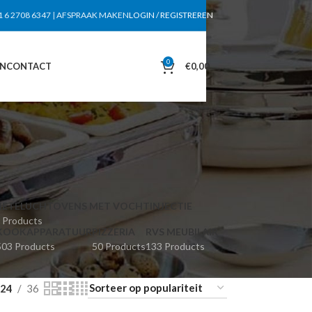
1 6 2708 6347
|
AFSPRAAK MAKEN
LOGIN / REGISTREREN
0
EN
CONTACT
€
0,00
HETELUCHTOVENS MET VOCHTINJECTIE
 Products
KOOKAPPARATUUR
PIZZERIA
RVS MEUBILAIR
503 Products
50 Products
133 Products
24
36