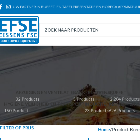
UW PARTNER IN BUFFET- EN TAFELPRESENTATIE EN HORECA APPARATUU
AFZUIGING EN VENTILATIE
BAKKERIJ OVENS
BUFFET
32 Products
3 Products
2.204 Products
HYGIËNE, VEILIGHEID EN TRANSPORT
INDUCTIE
KEUKEN- EN K
150 Products
28 Products
626 Products
FILTER OP PRIJS
Home
Product Bree