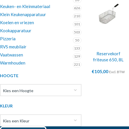
Keuken- en Kleinmateriaal
626
Klein Keukenapparatuur
210
Koelen en vriezen
101
Kookapparatuur
503
Pizzeria
50
RVS meubilair
133
Reservekorf
Vaatwassen
129
friteuse 650, 8L
Warmhouden
221
€
105,00
Excl. BTW
HOOGTE
Kies een Hoogte
KLEUR
Kies een Kleur