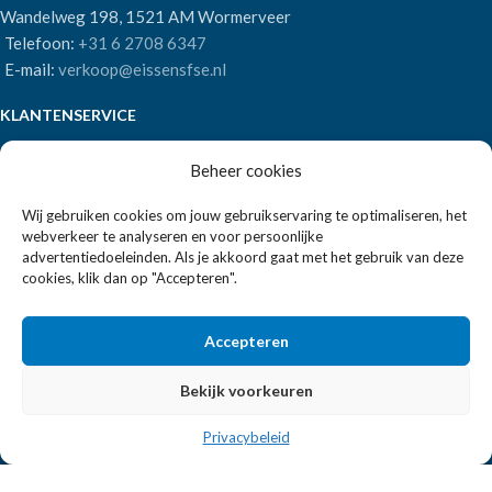
Wandelweg 198, 1521 AM Wormerveer
Telefoon:
+31 6 2708 6347
E-mail:
verkoop@eissensfse.nl
KLANTENSERVICE
Onze aanpak
Beheer cookies
Over ons
Betaalmethoden
Wij gebruiken cookies om jouw gebruikservaring te optimaliseren, het
webverkeer te analyseren en voor persoonlijke
Verzenden en retourneren
advertentiedoeleinden. Als je akkoord gaat met het gebruik van deze
Algemene voorwaarden
cookies, klik dan op "Accepteren".
POPULAIRE MERKEN
Accepteren
APS Germany
Bartscher
Bekijk voorkeuren
Privacybeleid
EISSENS FSE
2026 ALLE RECHTEN VOORBEHOUDEN | REALISATIE:
2BEFRESH