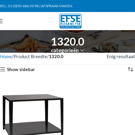
BEL:
31 (0)30-686 50 98
|
AFSPRAAK MAKEN
1320.0
categorieën
Home
Product Breedte
1320.0
Enig resultaat
Show sidebar