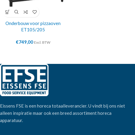
Onderbouw voor pizzaoven
ET105/205
€
749,00
Excl. BTW
Eissens FSE is een horeca totaalleverancier. U vindt bij ons niet
alleen inspiratie maar ook een breed assortiment horeca
apparatuur.