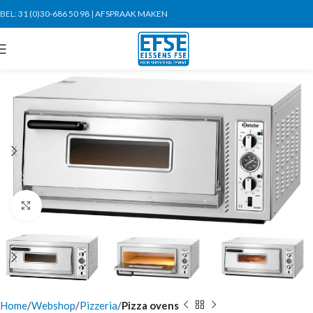
BEL:
31 (0)30-686 50 98
|
AFSPRAAK MAKEN
Click to enlarge
Home
Webshop
Pizzeria
Pizza ovens