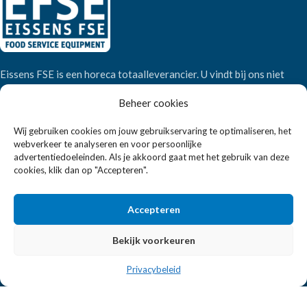
Eissens FSE is een horeca totaalleverancier. U vindt bij ons niet
alleen inspiratie maar ook een breed assortiment horeca
Beheer cookies
apparatuur.
Wij gebruiken cookies om jouw gebruikservaring te optimaliseren, het
webverkeer te analyseren en voor persoonlijke
Wandelweg 198, 1521 AM Wormerveer
advertentiedoeleinden. Als je akkoord gaat met het gebruik van deze
Telefoon:
+31 6 2708 6347
cookies, klik dan op "Accepteren".
E-mail:
verkoop@eissensfse.nl
Accepteren
KLANTENSERVICE
Bekijk voorkeuren
Onze aanpak
Over ons
Privacybeleid
Betaalmethoden
Verzenden en retourneren
Algemene voorwaarden