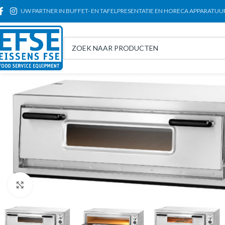
UW PARTNER IN BUFFET- EN TAFELPRESENTATIE EN HORECA APPARATUU
Click to enlarge