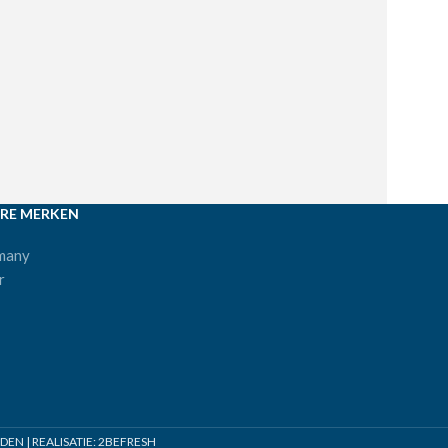
RE MERKEN
many
r
N | REALISATIE:
2BEFRESH