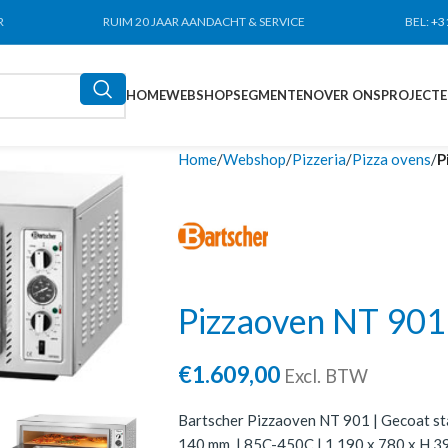
R
RUIM 20 JAAR AANDACHT & SERVICE
BEL:
+3
HOME
WEBSHOP
SEGMENTEN
OVER ONS
PROJECT
Home
Webshop
Pizzeria
Pizza ovens
P
Pizzaoven NT 901
€
1.609,00
Excl. BTW
Bartscher Pizzaoven NT 901 | Gecoat st
140 mm. | 85C-450C | 1.190 x 780 x H 39