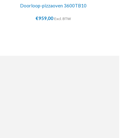
Doorloop-pizzaoven 3600TB10
Onderbouw voo
€
959,00
€
74
Excl. BTW