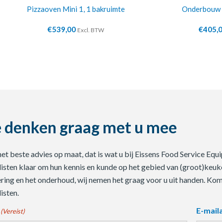
Pizzaoven Mini 1, 1 bakruimte
Onderbouw 
€
539,00
€
405,
Excl. BTW
 denken graag met u mee
 het beste advies op maat, dat is wat u bij Eissens Food Service E
listen klaar om hun kennis en kunde op het gebied van (groot)keuke
ering en het onderhoud, wij nemen het graag voor u uit handen. Ko
isten.
E-mail
(Vereist)