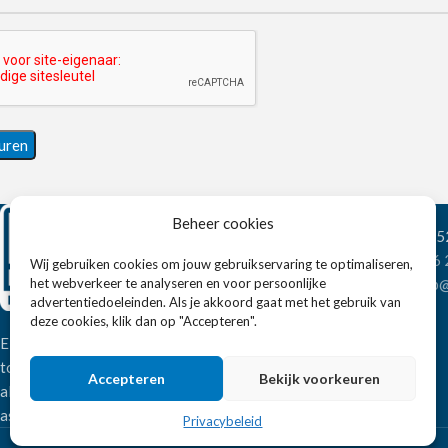
Beheer cookies
Wandelweg 198, 1
Telefoon:
+31 6
Wij gebruiken cookies om jouw gebruikservaring te optimaliseren,
het webverkeer te analyseren en voor persoonlijke
E-mail:
verkoop@
advertentiedoeleinden. Als je akkoord gaat met het gebruik van
deze cookies, klik dan op "Accepteren".
Eissens FSE is een horeca
totaalleverancier. U vindt bij ons niet
Accepteren
Bekijk voorkeuren
alleen inspiratie maar ook een breed
assortiment horeca apparatuur.
Privacybeleid