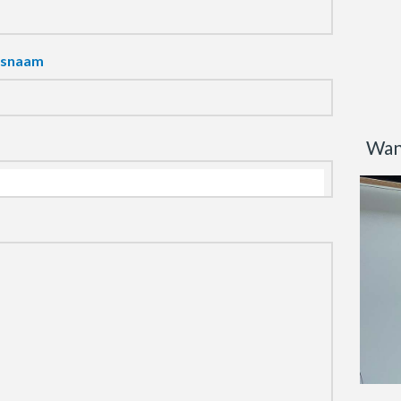
fsnaam
Wan