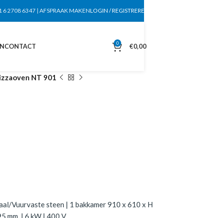
1 6 2708 6347
|
AFSPRAAK MAKEN
LOGIN / REGISTREREN
0
EN
CONTACT
€
0,00
izzaoven NT 901
aal/Vuurvaste steen | 1 bakkamer 910 x 610 x H
5 mm. | 6 kW | 400 V