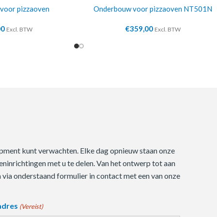
voor pizzaoven
Onderbouw voor pizzaoven NT501N
00
€
359,00
Excl. BTW
Excl. BTW
quipment kunt verwachten. Elke dag opnieuw staan onze
ninrichtingen met u te delen. Van het ontwerp tot aan
m via onderstaand formulier in contact met een van onze
adres
(Vereist)