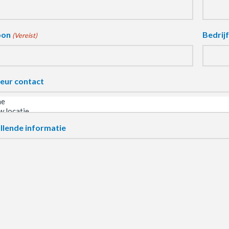
oon
Bedrij
(Vereist)
eur contact
llende informatie