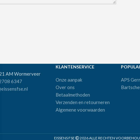
KLANTENSERVICE
POPULAI
521 AM Wormerveer
Onze aanpak
APS Ger
 2708 6347
Over ons
Bartsche
eissensfse.nl
Betaalmethoden
Verzenden en retourneren
Algemene voorwaarden
EISSENS FSE
2026 ALLE RECHTEN VOORBEHOUDE