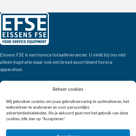
Eissens FSE is een horeca totaalleverancier. U vindt bij ons niet
alleen inspiratie maar ook een breed assortiment horeca
apparatuur.
Wandelweg 198, 1521 AM Wormerveer
Beheer cookies
Telefoon:
+31 6 2708 6347
Wij gebruiken cookies om jouw gebruikservaring te optimaliseren, het
E-mail:
verkoop@eissensfse.nl
webverkeer te analyseren en voor persoonlijke
advertentiedoeleinden. Als je akkoord gaat met het gebruik van deze
KLANTENSERVICE
cookies, klik dan op "Accepteren".
Onze aanpak
Over ons