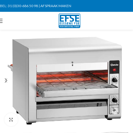
BEL:
31 (0)30-686 50 98
|
AFSPRAAK MAKEN
Click to enlarge