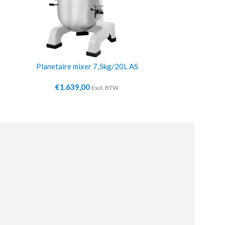
Planetaire mixer 7,5kg/20L AS
Deegkneedm
€
1.639,00
€
3.1
Excl. BTW