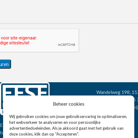
Wandelweg 198, 1
Telefoon:
+31 6
Beheer cookies
E-mail:
verkoop@
Wij gebruiken cookies om jouw gebruikservaring te optimaliseren,
het webverkeer te analyseren en voor persoonlijke
Eissens FSE is een horeca
advertentiedoeleinden. Als je akkoord gaat met het gebruik van
totaalleverancier. U vindt bij ons niet
deze cookies, klik dan op "Accepteren".