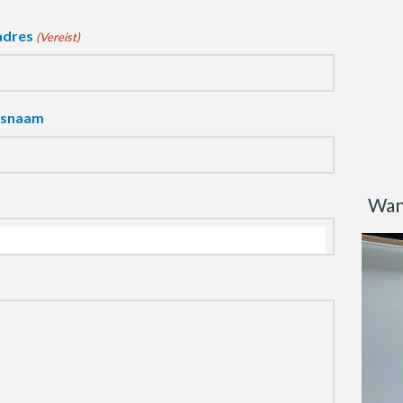
adres
(Vereist)
fsnaam
Wan