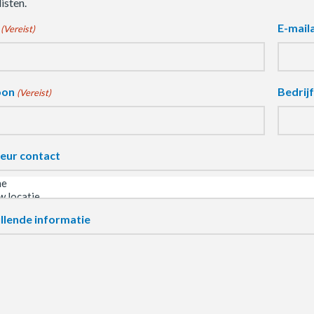
isten.
E-mail
(Vereist)
oon
Bedrij
(Vereist)
eur contact
llende informatie