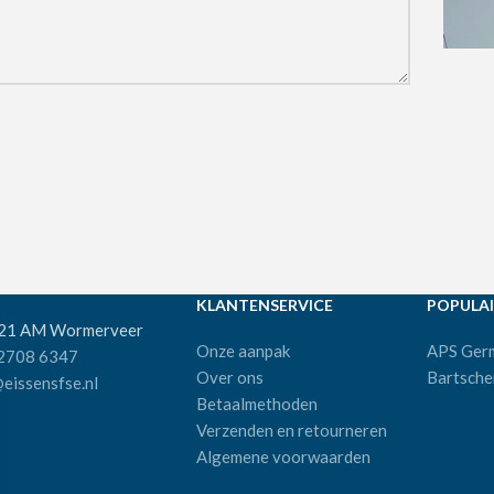
KLANTENSERVICE
POPULAI
521 AM Wormerveer
Onze aanpak
APS Ger
 2708 6347
Over ons
Bartsche
eissensfse.nl
Betaalmethoden
Verzenden en retourneren
Algemene voorwaarden