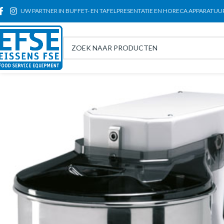
UW PARTNER IN BUFFET- EN TAFELPRESENTATIE EN HORECA APPARATUU