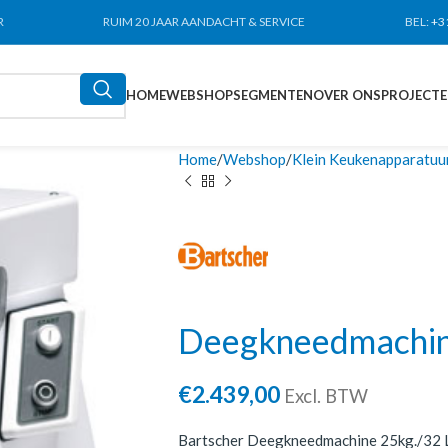
R
RUIM 20 JAAR AANDACHT & SERVICE
BEL:
+3
HOME
WEBSHOP
SEGMENTEN
OVER ONS
PROJECT
Home
Webshop
Klein Keukenapparatuu
Deegkneedmachin
€
2.439,00
Excl. BTW
Bartscher Deegkneedmachine 25kg./32 Lit