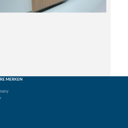
RE MERKEN
many
r