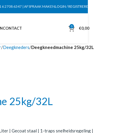
1 6 2708 6347
|
AFSPRAAK MAKEN
LOGIN / REGISTREREN
0
EN
CONTACT
€
0,00
r
Deegkneders
Deegkneedmachine 25kg/32L
e 25kg/32L
er | Gecoat staal | 1-traps snelheidsregeling |