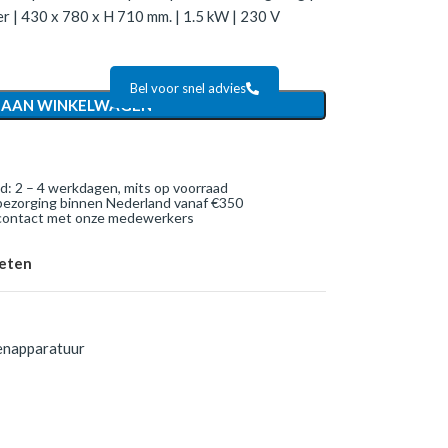
er | 430 x 780 x H 710 mm. | 1.5 kW | 230 V
Bel voor snel advies
 AAN WINKELWAGEN
jd: 2 – 4 werkdagen, mits op voorraad
bezorging binnen Nederland vanaf €350
 contact met onze medewerkers
ieten
enapparatuur