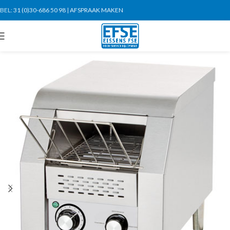
BEL:
31 (0)30-686 50 98
|
AFSPRAAK MAKEN