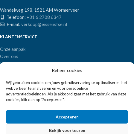
Wandelweg 198, 1521 AM Wormerveer
Telefoon:
+31 6 2708 6347
E-mail:
verkoop@eissensfse.nl
KLANTENSERVICE
Onze aanpak
Over ons
Betaalmethoden
Beheer cookies
Verzenden en retourneren
Algemene voorwaarden
Wij gebruiken cookies om jouw gebruikservaring te optimaliseren, het
webverkeer te analyseren en voor persoonlijke
POPULAIRE MERKEN
advertentiedoeleinden. Als je akkoord gaat met het gebruik van deze
cookies, klik dan op "Accepteren".
APS Germany
Bartscher
Accepteren
Bekijk voorkeuren
EISSENS FSE
2026 ALLE RECHTEN VOORBEHOUDEN | REALISATIE:
2BEFRESH