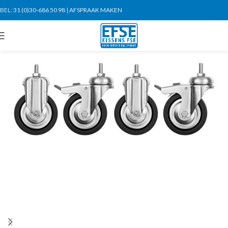
BEL:
31 (0)30-686 50 98
|
AFSPRAAK MAKEN