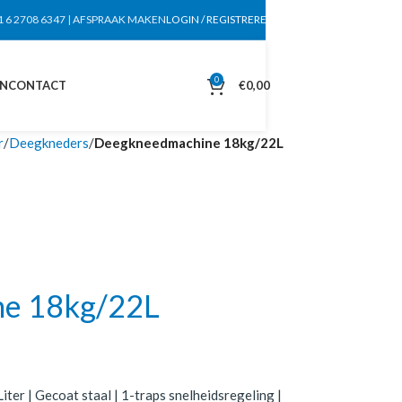
1 6 2708 6347
|
AFSPRAAK MAKEN
LOGIN / REGISTREREN
0
EN
CONTACT
€
0,00
r
Deegkneders
Deegkneedmachine 18kg/22L
e 18kg/22L
er | Gecoat staal | 1-traps snelheidsregeling |