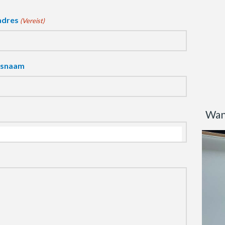
adres
(Vereist)
fsnaam
Wan