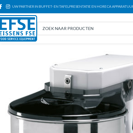
UW PARTNER IN BUFFET- EN TAFELPRESENTATIE EN HORECA APPARATUU