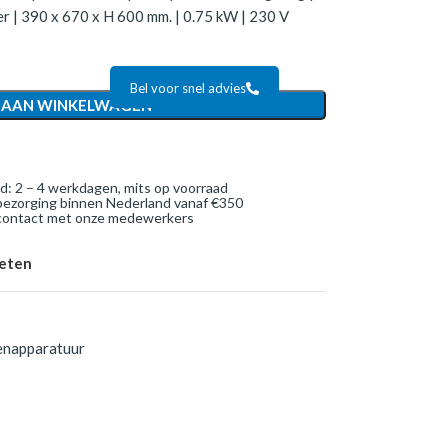
er | 390 x 670 x H 600 mm. | 0.75 kW | 230 V
Bel voor snel advies
 AAN WINKELWAGEN
jd: 2 – 4 werkdagen, mits op voorraad
bezorging binnen Nederland vanaf €350
 contact met onze medewerkers
ieten
enapparatuur