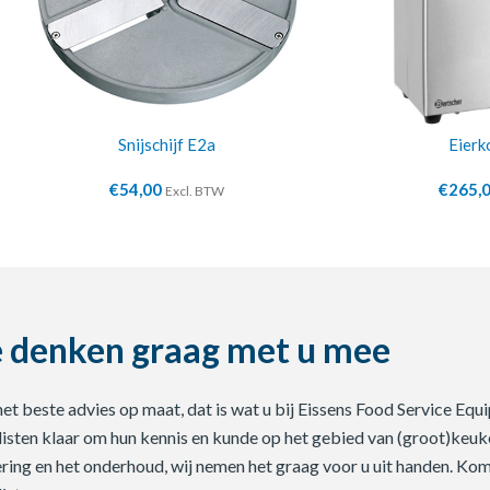
Snijschijf E2a
Eierk
€
54,00
€
265,
Excl. BTW
 denken graag met u mee
 het beste advies op maat, dat is wat u bij Eissens Food Service E
listen klaar om hun kennis en kunde op het gebied van (groot)keuke
ering en het onderhoud, wij nemen het graag voor u uit handen. Ko