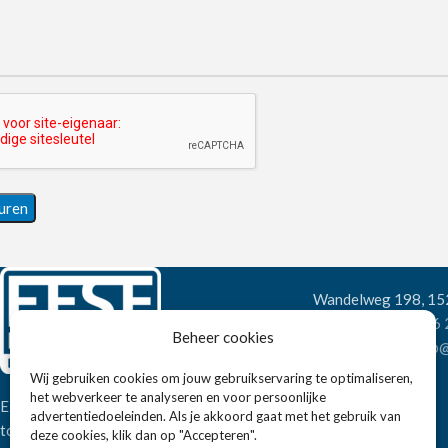
Wandelweg 198, 1
Telefoon:
+31 6
Beheer cookies
E-mail:
verkoop@
Wij gebruiken cookies om jouw gebruikservaring te optimaliseren,
het webverkeer te analyseren en voor persoonlijke
Eissens FSE is een horeca
advertentiedoeleinden. Als je akkoord gaat met het gebruik van
totaalleverancier. U vindt bij ons niet
deze cookies, klik dan op "Accepteren".