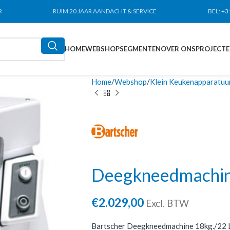
R
RUIM 20 JAAR AANDACHT & SERVICE
BEL:
+3
HOME
WEBSHOP
SEGMENTEN
OVER ONS
PROJECT
Home
Webshop
Klein Keukenapparatuu
Deegkneedmachin
€
2.029,00
Excl. BTW
Bartscher Deegkneedmachine 18kg./22 Lit