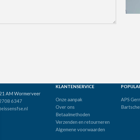
KLANTENSERVICE
POPULAI
521 AM Wormerveer
Onze aanpak
APS Ger
 2708 6347
Over ons
Bartsche
eissensfse.nl
Betaalmethoden
Verzenden en retourneren
Algemene voorwaarden