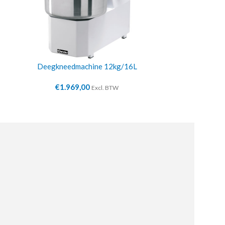
Deegkneedmachine 12kg/16L
Deegroll
€
1.969,00
€
1.9
Excl. BTW