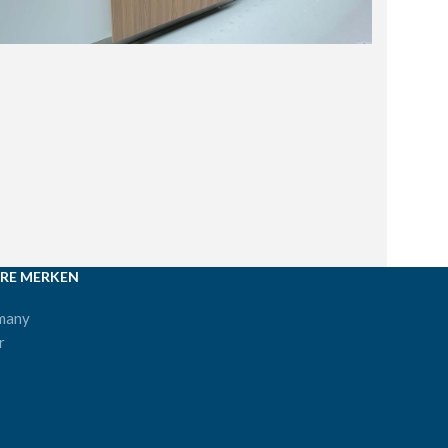
RE MERKEN
many
r