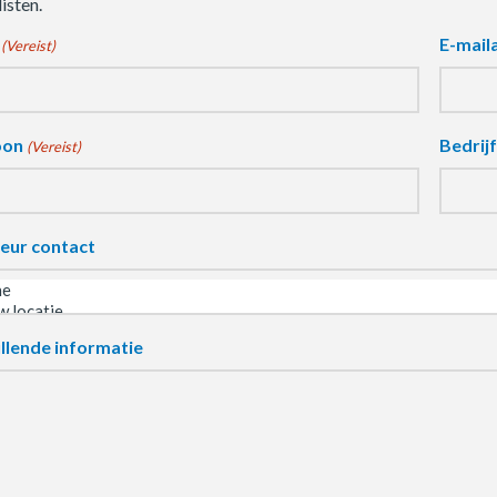
isten.
E-mail
(Vereist)
oon
Bedrij
(Vereist)
eur contact
llende informatie