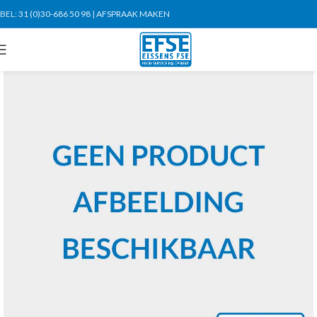
BEL:
31 (0)30-686 50 98
|
AFSPRAAK MAKEN