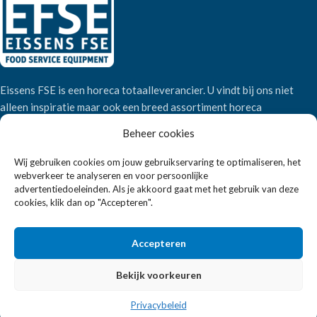
Eissens FSE is een horeca totaalleverancier. U vindt bij ons niet
alleen inspiratie maar ook een breed assortiment horeca
apparatuur.
Beheer cookies
Wij gebruiken cookies om jouw gebruikservaring te optimaliseren, het
Wandelweg 198, 1521 AM Wormerveer
webverkeer te analyseren en voor persoonlijke
Telefoon:
+31 6 2708 6347
advertentiedoeleinden. Als je akkoord gaat met het gebruik van deze
cookies, klik dan op "Accepteren".
E-mail:
verkoop@eissensfse.nl
KLANTENSERVICE
Accepteren
Onze aanpak
Bekijk voorkeuren
Over ons
Betaalmethoden
Privacybeleid
Verzenden en retourneren