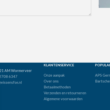
KLANTENSERVICE
POPULAI
521 AM Wormerveer
Onze aanpak
APS Ger
 2708 6347
Over ons
Bartsche
eissensfse.nl
Betaalmethoden
Verzenden en retourneren
Algemene voorwaarden