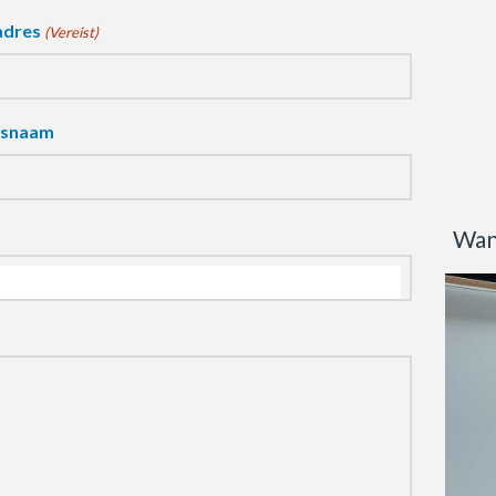
adres
(Vereist)
fsnaam
Wan