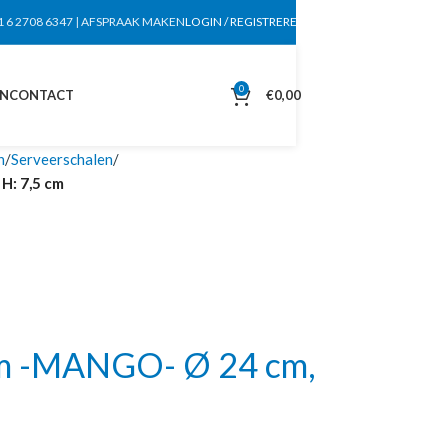
1 6 2708 6347
|
AFSPRAAK MAKEN
LOGIN / REGISTREREN
0
EN
CONTACT
€
0,00
n
Serveerschalen
H: 7,5 cm
m -MANGO- Ø 24 cm,