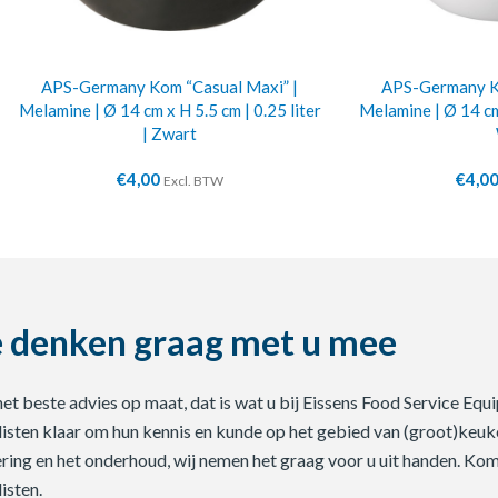
APS-Germany Kom “Casual Maxi” |
APS-Germany Ko
Melamine | Ø 14 cm x H 5.5 cm | 0.25 liter
Melamine | Ø 14 cm 
| Zwart
€
4,00
€
4,0
Excl. BTW
 denken graag met u mee
 het beste advies op maat, dat is wat u bij Eissens Food Service E
listen klaar om hun kennis en kunde op het gebied van (groot)keuke
ering en het onderhoud, wij nemen het graag voor u uit handen. Ko
isten.