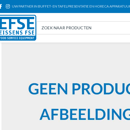
UW PARTNER IN BUFFET- EN TAFELPRESENTATIE EN HORECA APPARATUU