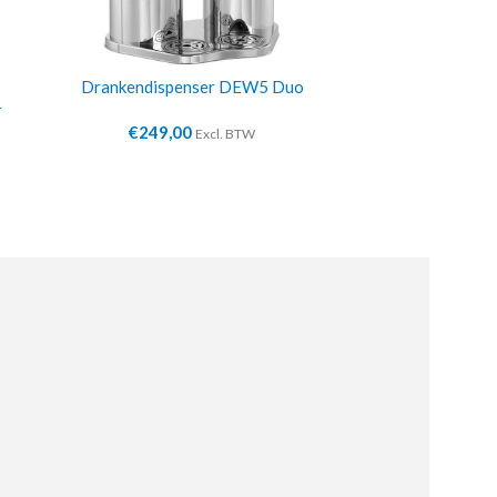
Drankendispenser DEW5 Duo
Buffetv
r
€
249,00
€
24
Excl. BTW