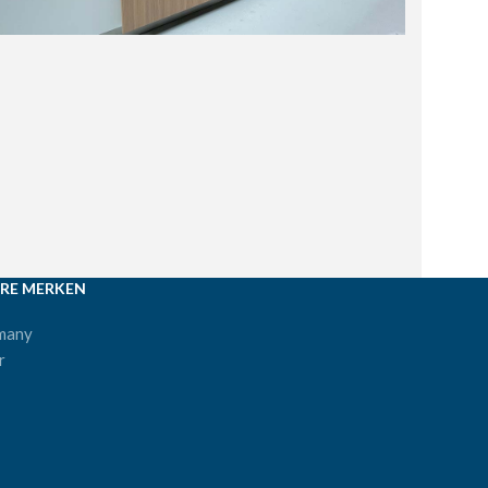
RE MERKEN
many
r