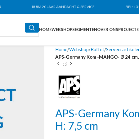
R
RUIM 20 JAAR AANDACHT & SERVICE
BEL:
+3
HOME
WEBSHOP
SEGMENTEN
OVER ONS
PROJECT
Home
Webshop
Buffet
Serveerartikele
APS-Germany Kom -MANGO- Ø 24 cm, 
APS-Germany Ko
H: 7,5 cm