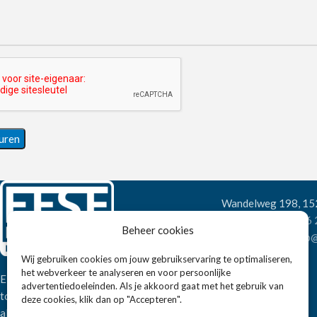
Wandelweg 198, 1
Telefoon:
+31 6
Beheer cookies
E-mail:
verkoop@
Wij gebruiken cookies om jouw gebruikservaring te optimaliseren,
het webverkeer te analyseren en voor persoonlijke
Eissens FSE is een horeca
advertentiedoeleinden. Als je akkoord gaat met het gebruik van
totaalleverancier. U vindt bij ons niet
deze cookies, klik dan op "Accepteren".
alleen inspiratie maar ook een breed