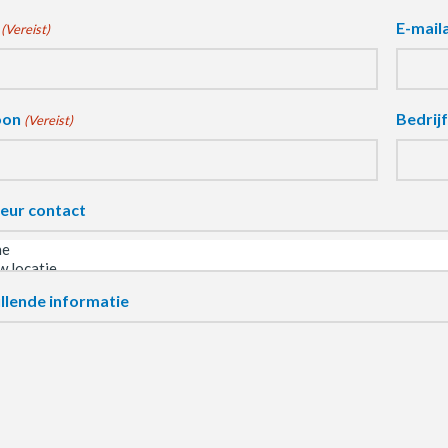
E-mail
(Vereist)
oon
Bedrij
(Vereist)
eur contact
llende informatie