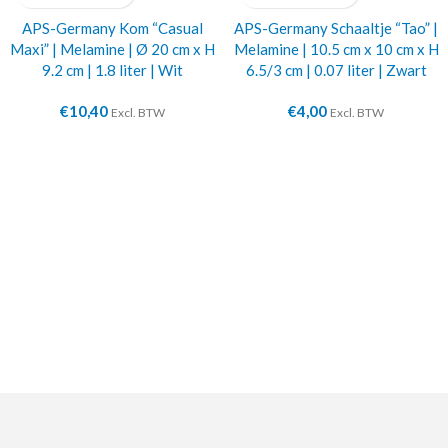
APS-Germany Kom “Casual
APS-Germany Schaaltje “Tao” |
Maxi” | Melamine | Ø 20 cm x H
Melamine | 10.5 cm x 10 cm x H
9.2 cm | 1.8 liter | Wit
6.5/3 cm | 0.07 liter | Zwart
€
10,40
€
4,00
Excl. BTW
Excl. BTW