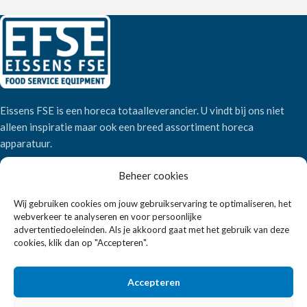
Eissens FSE is een horeca totaalleverancier. U vindt bij ons niet
alleen inspiratie maar ook een breed assortiment horeca
apparatuur.
Beheer cookies
Wandelweg 198, 1521 AM Wormerveer
Telefoon:
+31 6 2708 6347
Wij gebruiken cookies om jouw gebruikservaring te optimaliseren, het
webverkeer te analyseren en voor persoonlijke
E-mail:
verkoop@eissensfse.nl
advertentiedoeleinden. Als je akkoord gaat met het gebruik van deze
cookies, klik dan op "Accepteren".
KLANTENSERVICE
Onze aanpak
Accepteren
Over ons