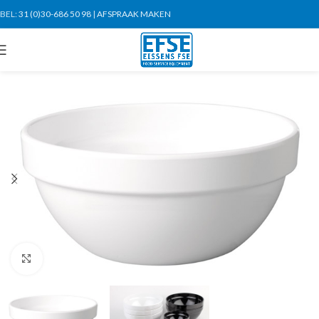
BEL:
31 (0)30-686 50 98
|
AFSPRAAK MAKEN
Click to enlarge