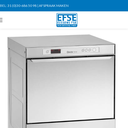
BEL:
31 (0)30-686 50 98
|
AFSPRAAK MAKEN