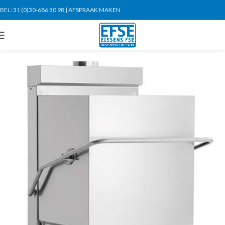
BEL:
31 (0)30-686 50 98
|
AFSPRAAK MAKEN