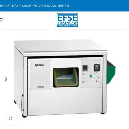
BEL:
31 (0)30-686 50 98
|
AFSPRAAK MAKEN
Click to enlarge