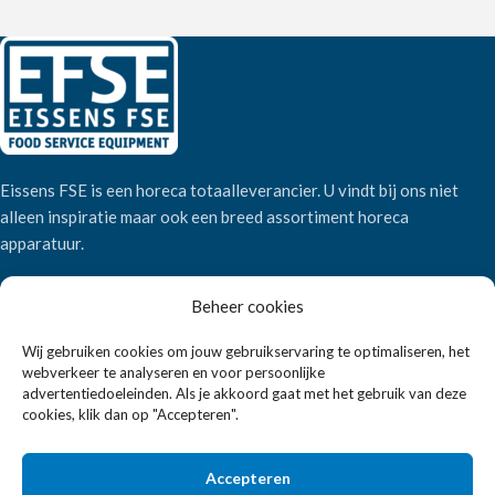
Eissens FSE is een horeca totaalleverancier. U vindt bij ons niet
alleen inspiratie maar ook een breed assortiment horeca
apparatuur.
Beheer cookies
Wandelweg 198, 1521 AM Wormerveer
Telefoon:
+31 6 2708 6347
Wij gebruiken cookies om jouw gebruikservaring te optimaliseren, het
E-mail:
verkoop@eissensfse.nl
webverkeer te analyseren en voor persoonlijke
advertentiedoeleinden. Als je akkoord gaat met het gebruik van deze
KLANTENSERVICE
cookies, klik dan op "Accepteren".
Onze aanpak
Accepteren
Over ons